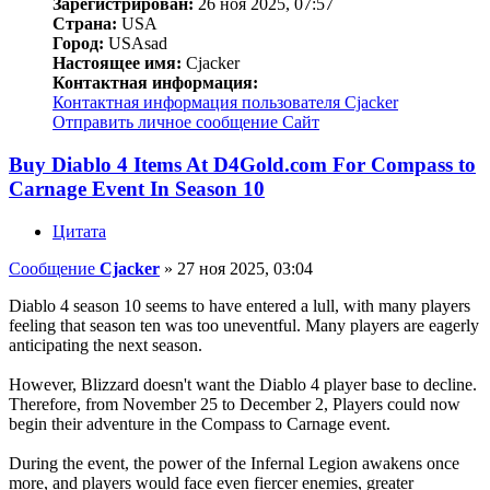
Зарегистрирован:
26 ноя 2025, 07:57
Страна:
USA
Город:
USAsad
Настоящее имя:
Cjacker
Контактная информация:
Контактная информация пользователя Cjacker
Отправить личное сообщение
Сайт
Buy Diablo 4 Items At D4Gold.com For Compass to
Carnage Event In Season 10
Цитата
Сообщение
Cjacker
»
27 ноя 2025, 03:04
Diablo 4 season 10 seems to have entered a lull, with many players
feeling that season ten was too uneventful. Many players are eagerly
anticipating the next season.
However, Blizzard doesn't want the Diablo 4 player base to decline.
Therefore, from November 25 to December 2, Players could now
begin their adventure in the Compass to Carnage event.
During the event, the power of the Infernal Legion awakens once
more, and players would face even fiercer enemies, greater