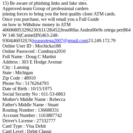
15) Be aware of phishing links and fake sites.
Approved-team Group of professional carders
joining forces to bring you the best quality clone ATM cards.
Once you purchase, we will email you a Full Guide
on how to Withdraw money in ATM
4060680532962303|11/28|452|Jesu00fas Andru00e9s ortega per|864
W 146 St|Carmel|IN|463-248-
9304|46032|US|
jxsusortega2007@gmail.com
|23.249.172.79
Online User ID : Mochicka188
Online Password : Cumbaya2010
Full Name : Doug C Martini
Address : 303 E Hodge Avenue
City : Lansing
State : Michigan
Zip Code : 48910
Phone No : 5176264793
Date of Birth : 10/15/1975
Social Security No : 611-53-6863
Mother's Middle Name : Rebecca
Father's Middle Name : Stuart
Routing Number : 136688331
Account Number : 1163887742
Driver's License : 27332777
Card Type : Visa Debit
Card Level : Debit Classic