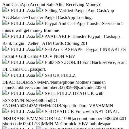
And CashApp Account Safe After Receiving Money?
FULLL.Asia
Selling Verified Paypal And CashApp
Acc.Balance+Transfer Paypal CashApp Loading.
FULLL.Asia
Paypal And CashApp Transfer Service in 5
mins u will get money from me
FULLL.Asia
AVAILABLE Transfer Paypal - Cashapp -
Bank Login - Zeller - ATM Cards Cloning 201
FULLL.Asia
Sell Acc CASHAPP - Paypal LINKABLES
instant + Gilf Cards + CCV NON VBV
FULLL.Asia
Fullz SSN.DOB.ID Font Back service, scan,
DL Cards CC, passport.
FULLL.Asia
Sell UK FULLZ
DEAD[DOB/SSN/MMN/Name/phone]Mother's maiden
name:Crabtree|accountnumber:33785939|sortcode:20504
FULLL.Asia
SELL FULLZ DEAD UK with
SSN/SIN/NIN:Sy488655d|DL:
ENOMA603143M99MM/DOB/Specific Door VBV+MMN
FULLL.Asia
Sell DEAD UK Fullz with NATIONAL
INSURANCE/MMN/DOB 9-4-1998 |account number 9382450401
|short code 09-01-28 |MMN McCormick |VBV bubbles\par