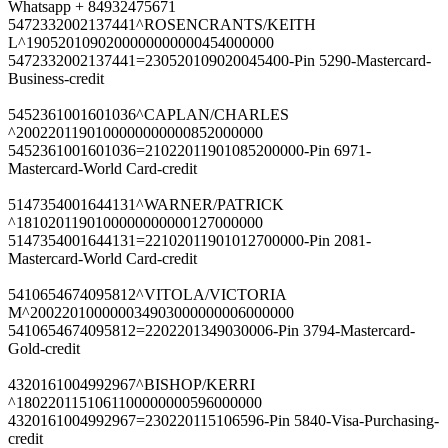
Whatsapp + 84932475671
5472332002137441^ROSENCRANTS/KEITH
L^1905201090200000000000454000000
5472332002137441=230520109020045400-Pin 5290-Mastercard-
Business-credit
5452361001601036^CAPLAN/CHARLES
^2002201190100000000000852000000
5452361001601036=21022011901085200000-Pin 6971-
Mastercard-World Card-credit
5147354001644131^WARNER/PATRICK
^1810201190100000000000127000000
5147354001644131=22102011901012700000-Pin 2081-
Mastercard-World Card-credit
5410654674095812^VITOLA/VICTORIA
M^200220100000034903000000006000000
5410654674095812=2202201349030006-Pin 3794-Mastercard-
Gold-credit
4320161004992967^BISHOP/KERRI
^1802201151061100000000596000000
4320161004992967=230220115106596-Pin 5840-Visa-Purchasing-
credit