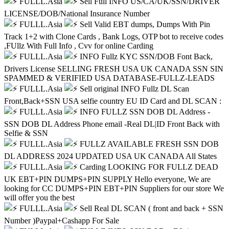
FULLL.Asia
Sell Full INFO US/CA/UK/SSN/DRIVER
LICENSE/DOB/National Insurance Number
FULLL.Asia
Sell Valid EBT dumps, Dumps With Pin
Track 1+2 with Clone Cards , Bank Logs, OTP bot to receive codes
,FUllz With Full Info , Cvv for online Carding
FULLL.Asia
INFO Fullz KYC SSN/DOB Font Back,
Drivers License SELLING FRESH USA UK CANADA SSN SIN
SPAMMED & VERIFIED USA DATABASE-FULLZ-LEADS
FULLL.Asia
Sell original INFO Fullz DL Scan
Front,Back+SSN USA selfie country EU ID Card and DL SCAN :
FULLL.Asia
INFO FULLZ SSN DOB DL Address -
SSN DOB DL Address Phone email -Real DL|ID Front Back with
Selfie & SSN
FULLL.Asia
FULLZ AVAILABLE FRESH SSN DOB
DL ADDRESS 2024 UPDATED USA UK CANADA All States
FULLL.Asia
Carding LOOKING FOR FULLZ DEAD
UK EBT+PIN DUMPS+PIN SUPPLY Hello everyone, We are
looking for CC DUMPS+PIN EBT+PIN Suppliers for our store We
will offer you the best
FULLL.Asia
Sell Real DL SCAN ( front and back + SSN
Number )Paypal+Cashapp For Sale