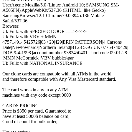
UserAgent: Mozilla/5.0 (Linux; Android 10; SAMSUNG SM-
A505FN) AppleWebKit/537.36 (KHTML, like Gecko)
SamsungBrowser/12.1 Chrome/79.0.3945.136 Mobile
Safari/537.36
Browser:
Uk Fullz with SPECIFIC DOOR ----->>>>>
Uk Fullz with VBV + MMN
4757149145425726|03 / 20|429|ERIN PATTERSON|4 Carsons
Dale|Newtownards|Northern Ireland|BT23 5GG|UK|07754740429|
DOB 9-4-1998 |account number 9382450401 |short code 09-01-28
|MMN McCormick |VBV bubbles\par
Uk Fullz with NATIONAL INSURANCE -
Our clone cards are compatible with all ATMs in the world
and therefore compatible with Any Visa Mastercard standard.
The card works in any in any ATM
machines with any code except 0000
CARDS PRICING
Price is $350 per card, Guaranteed to
have at least 5000$ balance on card,
Good discount for bulk order,