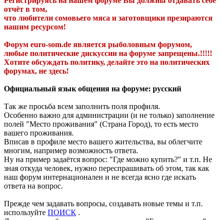
Регистрируясь на нашем форуме Вы должны отдавать себе
отчёт в том,
что любители сомовьего мяса и заготовщики презираются
нашим ресурсом!
Форум euro-som.de является рыболовным форумом,
любые политические дискуссии на форуме запрещены.!!!!!
Хотите обсуждать политику, делайте это на политических
форумах, не здесь!
Официальный язык общения на форуме: русский
Так же просьба всем заполнить поля профиля.
Особенно важно для администрации (и не только) заполнение
полей "Место проживания" (Страна Город), то есть место
вашего проживания.
Вписав в профиле место вашего жительства, вы облегчите
многим, например возможность ответа.
Ну на пример задаётся вопрос: "Где можно купить?" и т.п. Не
зная откуда человек, нужно переспрашивать об этом, так как
наш форум интернационален и не всегда ясно где искать
ответа на вопрос.
Прежде чем задавать вопросы, создавать новые темы и т.п.
используйте
ПОИСК
.