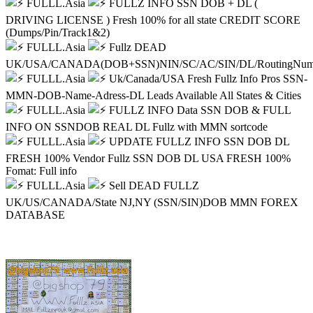
FULLL.Asia
FULLZ INFO SSN DOB + DL (
DRIVING LICENSE ) Fresh 100% for all state CREDIT SCORE
(Dumps/Pin/Track1&2)
FULLL.Asia
Fullz DEAD
UK/USA/CANADA(DOB+SSN)NIN/SC/AC/SIN/DL/RoutingNum
FULLL.Asia
Uk/Canada/USA Fresh Fullz Info Pros SSN-
MMN-DOB-Name-Adress-DL Leads Available All States & Cities
FULLL.Asia
FULLZ INFO Data SSN DOB & FULL
INFO ON SSNDOB REAL DL Fullz with MMN sortcode
FULLL.Asia
UPDATE FULLZ INFO SSN DOB DL
FRESH 100% Vendor Fullz SSN DOB DL USA FRESH 100%
Fomat: Full info
FULLL.Asia
Sell DEAD FULLZ
UK/US/CANADA/State NJ,NY (SSN/SIN)DOB MMN FOREX
DATABASE