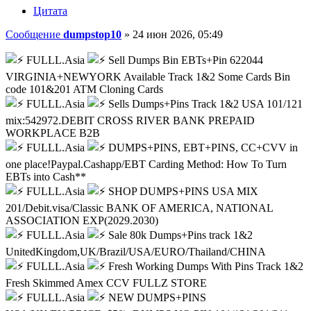
Цитата
Сообщение
dumpstop10
»
24 июн 2026, 05:49
FULLL.Asia
Sell Dumps Bin EBTs+Pin 622044
VIRGINIA+NEWYORK Available Track 1&2 Some Cards Bin
code 101&201 ATM Cloning Cards
FULLL.Asia
Sells Dumps+Pins Track 1&2 USA 101/121
mix:542972.DEBIT CROSS RIVER BANK PREPAID
WORKPLACE B2B
FULLL.Asia
DUMPS+PINS, EBT+PINS, CC+CVV in
one place!Paypal.Cashapp/EBT Carding Method: How To Turn
EBTs into Cash**
FULLL.Asia
SHOP DUMPS+PINS USA MIX
201/Debit.visa/Classic BANK OF AMERICA, NATIONAL
ASSOCIATION EXP(2029.2030)
FULLL.Asia
Sale 80k Dumps+Pins track 1&2
UnitedKingdom,UK/Brazil/USA/EURO/Thailand/CHINA
FULLL.Asia
Fresh Working Dumps With Pins Track 1&2
Fresh Skimmed Amex CCV FULLZ STORE
FULLL.Asia
NEW DUMPS+PINS