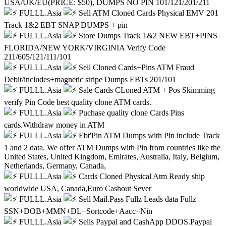
USA/UK/EU(PRICE: $50), DUMPS NO PIN 101/121/201/211
FULLL.Asia
Sell ATM Cloned Cards Physical EMV 201
Track 1&2 EBT SNAP DUMPS + pin
FULLL.Asia
Store Dumps Track 1&2 NEW EBT+PINS
FLORIDA/NEW YORK/VIRGINIA Verify Code
211/605/121/111/101
FULLL.Asia
Sell Cloned Cards+Pins ATM Fraud
Debit/includes+magnetic stripe Dumps EBTs 201/101
FULLL.Asia
Sale Cards CLoned ATM + Pos Skimming
verify Pin Code best quality clone ATM cards.
FULLL.Asia
Puchase quality clone Cards Pins
cards.Withdraw money in ATM
FULLL.Asia
Ebt'Pin ATM Dumps with Pin include Track
1 and 2 data. We offer ATM Dumps with Pin from countries like the
United States, United Kingdom, Emirates, Australia, Italy, Belgium,
Netherlands, Germany, Canada,
FULLL.Asia
Cards Cloned Physical Atm Ready ship
worldwide USA, Canada,Euro Cashout Sever
FULLL.Asia
Sell Mail.Pass Fullz Leads data Fullz
SSN+DOB+MMN+DL+Sortcode+Aacc+Nin
FULLL.Asia
Sells Paypal and CashApp DDOS.Paypal