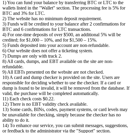
1) You can fund your balance by transferring BTC or LTC to the
wallets listed in the "Wallet" section. The processing fee is 5% for
BTC and 3% for LTC.
2) The website has no minimum deposit requirement.
3) Funds will be credited to your balance after 2 confirmations for
BTC and 6 confirmations for LTC transactions.
4) For one-time deposits of over $500, an additional 5% will be
credited; for $1,000 – 10%, and for $1,500 – 15%.
5) Funds deposited into your account are non-refundable.
6) Our website does not offer a ticketing system.
7) Dumps are only with track 2.
8) All cards, dumps, and EBT available on the site are non-
refundable.
9) All EBTs presented on the website are not checked.
10) A card and dump checker is provided on the site. Users are
responsible for deciding whether to use the checker. If a card or
dump is found to be invalid, it will be removed from the database. If
valid, the purchase will be completed automatically.
11) Each check costs $0.22.
12) There is no EBT validity check available.
13) Some cards, BINs, codes, payment systems, or card levels may
be unavailable for checking, simply because the checker has no
ability to do it.
14) To enhance our service, you can submit messages, suggestions,
or feedback to the administrator via the "Support" section.