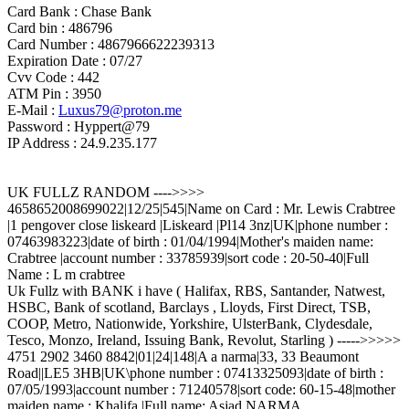
Card Bank : Chase Bank
Card bin : 486796
Card Number : 4867966622239313
Expiration Date : 07/27
Cvv Code : 442
ATM Pin : 3950
E-Mail :
Luxus79@proton.me
Password : Hyppert@79
IP Address : 24.9.235.177
UK FULLZ RANDOM ---->>>>
4658652008699022|12/25|545|Name on Card : Mr. Lewis Crabtree
|1 pengover close liskeard |Liskeard |Pl14 3nz|UK|phone number :
07463983223|date of birth : 01/04/1994|Mother's maiden name:
Crabtree |account number : 33785939|sort code : 20-50-40|Full
Name : L m crabtree
Uk Fullz with BANK i have ( Halifax, RBS, Santander, Natwest,
HSBC, Bank of scotland, Barclays , Lloyds, First Direct, TSB,
COOP, Metro, Nationwide, Yorkshire, UlsterBank, Clydesdale,
Tesco, Monzo, Ireland, Issuing Bank, Revolut, Starling ) ----->>>>>
4751 2902 3460 8842|01|24|148|A a narma|33, 33 Beaumont
Road||LE5 3HB|UK\phone number : 07413325093|date of birth :
07/05/1993|account number : 71240578|sort code: 60-15-48|mother
maiden name : Khalifa |Full name: Asjad NARMA