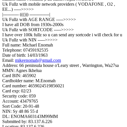
Uk Fullz with mobile network providers ( VODAFONE , O2 ,
EE...) ----->>>>>
|----------- ((())) --------------|
Uk Fullz with AGE RANGE ----->>>>>
I have all DOB from 1930s-2000s
Uk Fullz with SORTCODE ----->>>>>
I have over 100k fullz so u can send any sortcode i will check for u
Uk Fullz with NIN ----->>>>>
Full name: Michael Enomah
Telephone: 07459192535
Date of birth: 14/03/1963
Email:
mikeenomah@gmail.com
Address: 66 peninsula house o'Leary street , Warrington, Wa27sa
MMN: Agnes Ikhelua
Card BIN: 465902
Cardholder name: M.Enomah
Card number: 4659024519856021
Card exp: 02/23
Security code: 059
Account: 43479765
Sort Code: 20-91-48
NIN: Sy 48 86 55 d
DL: ENOMA603143M99MM
Submitted by: 83.137.6.226
Location: 83.137.6.226