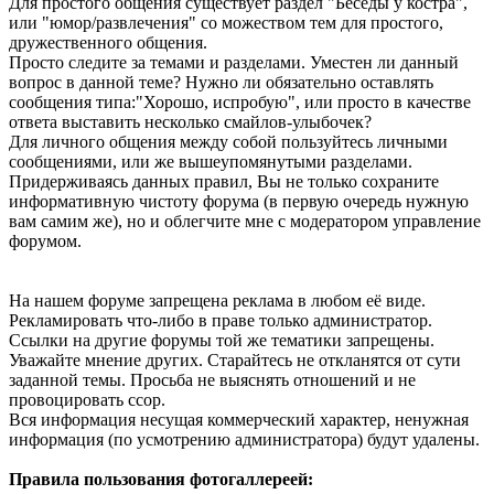
Для простого общения существует раздел "Беседы у костра",
или "юмор/развлечения" со можеством тем для простого,
дружественного общения.
Просто следите за темами и разделами. Уместен ли данный
вопрос в данной теме? Нужно ли обязательно оставлять
сообщения типа:"Хорошо, испробую", или просто в качестве
ответа выставить несколько смайлов-улыбочек?
Для личного общения между собой пользуйтесь личными
сообщениями, или же вышеупомянутыми разделами.
Придерживаясь данных правил, Вы не только сохраните
информативную чистоту форума (в первую очередь нужную
вам самим же), но и облегчите мне с модератором управление
форумом.
На нашем форуме запрещена реклама в любом её виде.
Рекламировать что-либо в праве только администратор.
Ссылки на другие форумы той же тематики запрещены.
Уважайте мнение других. Старайтесь не откланятся от сути
заданной темы. Просьба не выяснять отношений и не
провоцировать ссор.
Вся информация несущая коммерческий характер, ненужная
информация (по усмотрению администратора) будут удалены.
Правила пользования фотогаллереей: