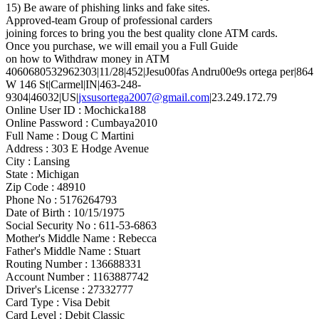
15) Be aware of phishing links and fake sites.
Approved-team Group of professional carders
joining forces to bring you the best quality clone ATM cards.
Once you purchase, we will email you a Full Guide
on how to Withdraw money in ATM
4060680532962303|11/28|452|Jesu00fas Andru00e9s ortega per|864
W 146 St|Carmel|IN|463-248-
9304|46032|US|
jxsusortega2007@gmail.com
|23.249.172.79
Online User ID : Mochicka188
Online Password : Cumbaya2010
Full Name : Doug C Martini
Address : 303 E Hodge Avenue
City : Lansing
State : Michigan
Zip Code : 48910
Phone No : 5176264793
Date of Birth : 10/15/1975
Social Security No : 611-53-6863
Mother's Middle Name : Rebecca
Father's Middle Name : Stuart
Routing Number : 136688331
Account Number : 1163887742
Driver's License : 27332777
Card Type : Visa Debit
Card Level : Debit Classic