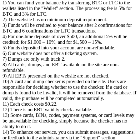
1) You can fund your balance by transferring BTC or LTC to the
wallets listed in the "Wallet" section. The processing fee is 5% for
BTC and 3% for LTC.
2) The website has no minimum deposit requirement.
3) Funds will be credited to your balance after 2 confirmations for
BTC and 6 confirmations for LTC transactions.
4) For one-time deposits of over $500, an additional 5% will be
credited; for $1,000 – 10%, and for $1,500 – 15%.
5) Funds deposited into your account are non-refundable.
6) Our website does not offer a ticketing system.
7) Dumps are only with track 2.
8) All cards, dumps, and EBT available on the site are non-
refundable.
9) All EBTs presented on the website are not checked.
10) A card and dump checker is provided on the site. Users are
responsible for deciding whether to use the checker. If a card or
dump is found to be invalid, it will be removed from the database. If
valid, the purchase will be completed automatically.
11) Each check costs $0.22.
12) There is no EBT validity check available.
13) Some cards, BINs, codes, payment systems, or card levels may
be unavailable for checking, simply because the checker has no
ability to do it.
14) To enhance our service, you can submit messages, suggestions,
or feedback to the administrator via the "Support" section.