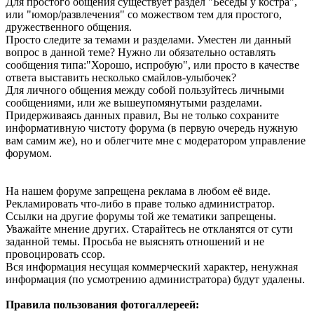
Для простого общения существует раздел "Беседы у костра",
или "юмор/развлечения" со можеством тем для простого,
дружественного общения.
Просто следите за темами и разделами. Уместен ли данный
вопрос в данной теме? Нужно ли обязательно оставлять
сообщения типа:"Хорошо, испробую", или просто в качестве
ответа выставить несколько смайлов-улыбочек?
Для личного общения между собой пользуйтесь личными
сообщениями, или же вышеупомянутыми разделами.
Придерживаясь данных правил, Вы не только сохраните
информативную чистоту форума (в первую очередь нужную
вам самим же), но и облегчите мне с модератором управление
форумом.
На нашем форуме запрещена реклама в любом её виде.
Рекламировать что-либо в праве только администратор.
Ссылки на другие форумы той же тематики запрещены.
Уважайте мнение других. Старайтесь не откланятся от сути
заданной темы. Просьба не выяснять отношений и не
провоцировать ссор.
Вся информация несущая коммерческий характер, ненужная
информация (по усмотрению администратора) будут удалены.
Правила пользования фотогаллереей: