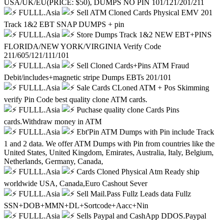
USA/UK/EU(PRICE: $50), DUMPS NO PIN 101/121/201/211
FULLL.Asia
Sell ATM Cloned Cards Physical EMV 201
Track 1&2 EBT SNAP DUMPS + pin
FULLL.Asia
Store Dumps Track 1&2 NEW EBT+PINS
FLORIDA/NEW YORK/VIRGINIA Verify Code
211/605/121/111/101
FULLL.Asia
Sell Cloned Cards+Pins ATM Fraud
Debit/includes+magnetic stripe Dumps EBTs 201/101
FULLL.Asia
Sale Cards CLoned ATM + Pos Skimming
verify Pin Code best quality clone ATM cards.
FULLL.Asia
Puchase quality clone Cards Pins
cards.Withdraw money in ATM
FULLL.Asia
Ebt'Pin ATM Dumps with Pin include Track
1 and 2 data. We offer ATM Dumps with Pin from countries like the
United States, United Kingdom, Emirates, Australia, Italy, Belgium,
Netherlands, Germany, Canada,
FULLL.Asia
Cards Cloned Physical Atm Ready ship
worldwide USA, Canada,Euro Cashout Sever
FULLL.Asia
Sell Mail.Pass Fullz Leads data Fullz
SSN+DOB+MMN+DL+Sortcode+Aacc+Nin
FULLL.Asia
Sells Paypal and CashApp DDOS.Paypal