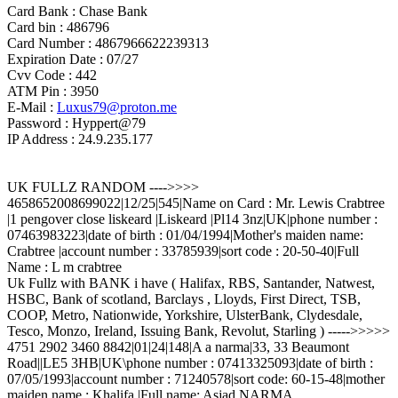
Card Bank : Chase Bank
Card bin : 486796
Card Number : 4867966622239313
Expiration Date : 07/27
Cvv Code : 442
ATM Pin : 3950
E-Mail :
Luxus79@proton.me
Password : Hyppert@79
IP Address : 24.9.235.177
UK FULLZ RANDOM ---->>>>
4658652008699022|12/25|545|Name on Card : Mr. Lewis Crabtree
|1 pengover close liskeard |Liskeard |Pl14 3nz|UK|phone number :
07463983223|date of birth : 01/04/1994|Mother's maiden name:
Crabtree |account number : 33785939|sort code : 20-50-40|Full
Name : L m crabtree
Uk Fullz with BANK i have ( Halifax, RBS, Santander, Natwest,
HSBC, Bank of scotland, Barclays , Lloyds, First Direct, TSB,
COOP, Metro, Nationwide, Yorkshire, UlsterBank, Clydesdale,
Tesco, Monzo, Ireland, Issuing Bank, Revolut, Starling ) ----->>>>>
4751 2902 3460 8842|01|24|148|A a narma|33, 33 Beaumont
Road||LE5 3HB|UK\phone number : 07413325093|date of birth :
07/05/1993|account number : 71240578|sort code: 60-15-48|mother
maiden name : Khalifa |Full name: Asjad NARMA