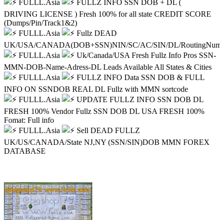
FULLL.Asia
FULLZ INFO SSN DOB + DL (
DRIVING LICENSE ) Fresh 100% for all state CREDIT SCORE
(Dumps/Pin/Track1&2)
FULLL.Asia
Fullz DEAD
UK/USA/CANADA(DOB+SSN)NIN/SC/AC/SIN/DL/RoutingNum
FULLL.Asia
Uk/Canada/USA Fresh Fullz Info Pros SSN-
MMN-DOB-Name-Adress-DL Leads Available All States & Cities
FULLL.Asia
FULLZ INFO Data SSN DOB & FULL
INFO ON SSNDOB REAL DL Fullz with MMN sortcode
FULLL.Asia
UPDATE FULLZ INFO SSN DOB DL
FRESH 100% Vendor Fullz SSN DOB DL USA FRESH 100%
Fomat: Full info
FULLL.Asia
Sell DEAD FULLZ
UK/US/CANADA/State NJ,NY (SSN/SIN)DOB MMN FOREX
DATABASE