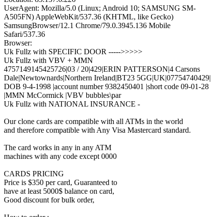
UserAgent: Mozilla/5.0 (Linux; Android 10; SAMSUNG SM-
A505FN) AppleWebKit/537.36 (KHTML, like Gecko)
SamsungBrowser/12.1 Chrome/79.0.3945.136 Mobile
Safari/537.36
Browser:
Uk Fullz with SPECIFIC DOOR ----->>>>>
Uk Fullz with VBV + MMN
4757149145425726|03 / 20|429|ERIN PATTERSON|4 Carsons
Dale|Newtownards|Northern Ireland|BT23 5GG|UK|07754740429|
DOB 9-4-1998 |account number 9382450401 |short code 09-01-28
|MMN McCormick |VBV bubbles\par
Uk Fullz with NATIONAL INSURANCE -
Our clone cards are compatible with all ATMs in the world
and therefore compatible with Any Visa Mastercard standard.
The card works in any in any ATM
machines with any code except 0000
CARDS PRICING
Price is $350 per card, Guaranteed to
have at least 5000$ balance on card,
Good discount for bulk order,