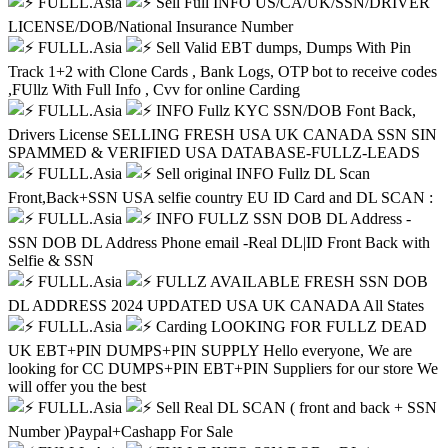
FULLL.Asia
Sell Full INFO US/CA/UK/SSN/DRIVER
LICENSE/DOB/National Insurance Number
FULLL.Asia
Sell Valid EBT dumps, Dumps With Pin
Track 1+2 with Clone Cards , Bank Logs, OTP bot to receive codes
,FUllz With Full Info , Cvv for online Carding
FULLL.Asia
INFO Fullz KYC SSN/DOB Font Back,
Drivers License SELLING FRESH USA UK CANADA SSN SIN
SPAMMED & VERIFIED USA DATABASE-FULLZ-LEADS
FULLL.Asia
Sell original INFO Fullz DL Scan
Front,Back+SSN USA selfie country EU ID Card and DL SCAN :
FULLL.Asia
INFO FULLZ SSN DOB DL Address -
SSN DOB DL Address Phone email -Real DL|ID Front Back with
Selfie & SSN
FULLL.Asia
FULLZ AVAILABLE FRESH SSN DOB
DL ADDRESS 2024 UPDATED USA UK CANADA All States
FULLL.Asia
Carding LOOKING FOR FULLZ DEAD
UK EBT+PIN DUMPS+PIN SUPPLY Hello everyone, We are
looking for CC DUMPS+PIN EBT+PIN Suppliers for our store We
will offer you the best
FULLL.Asia
Sell Real DL SCAN ( front and back + SSN
Number )Paypal+Cashapp For Sale