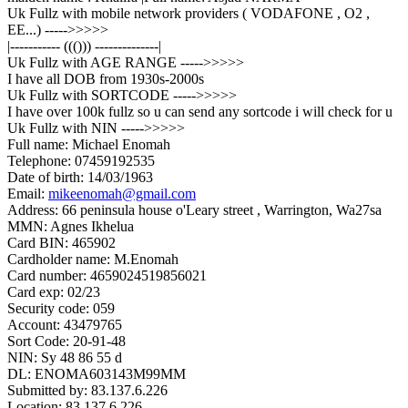
Uk Fullz with mobile network providers ( VODAFONE , O2 ,
EE...) ----->>>>>
|----------- ((())) --------------|
Uk Fullz with AGE RANGE ----->>>>>
I have all DOB from 1930s-2000s
Uk Fullz with SORTCODE ----->>>>>
I have over 100k fullz so u can send any sortcode i will check for u
Uk Fullz with NIN ----->>>>>
Full name: Michael Enomah
Telephone: 07459192535
Date of birth: 14/03/1963
Email:
mikeenomah@gmail.com
Address: 66 peninsula house o'Leary street , Warrington, Wa27sa
MMN: Agnes Ikhelua
Card BIN: 465902
Cardholder name: M.Enomah
Card number: 4659024519856021
Card exp: 02/23
Security code: 059
Account: 43479765
Sort Code: 20-91-48
NIN: Sy 48 86 55 d
DL: ENOMA603143M99MM
Submitted by: 83.137.6.226
Location: 83.137.6.226