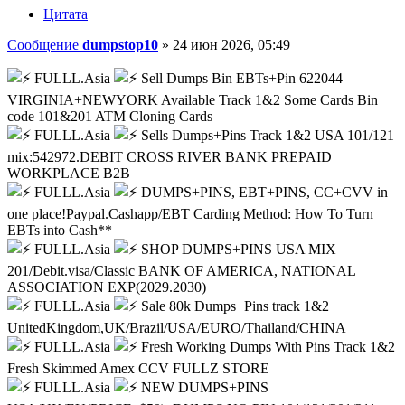
Цитата
Сообщение
dumpstop10
»
24 июн 2026, 05:49
FULLL.Asia
Sell Dumps Bin EBTs+Pin 622044
VIRGINIA+NEWYORK Available Track 1&2 Some Cards Bin
code 101&201 ATM Cloning Cards
FULLL.Asia
Sells Dumps+Pins Track 1&2 USA 101/121
mix:542972.DEBIT CROSS RIVER BANK PREPAID
WORKPLACE B2B
FULLL.Asia
DUMPS+PINS, EBT+PINS, CC+CVV in
one place!Paypal.Cashapp/EBT Carding Method: How To Turn
EBTs into Cash**
FULLL.Asia
SHOP DUMPS+PINS USA MIX
201/Debit.visa/Classic BANK OF AMERICA, NATIONAL
ASSOCIATION EXP(2029.2030)
FULLL.Asia
Sale 80k Dumps+Pins track 1&2
UnitedKingdom,UK/Brazil/USA/EURO/Thailand/CHINA
FULLL.Asia
Fresh Working Dumps With Pins Track 1&2
Fresh Skimmed Amex CCV FULLZ STORE
FULLL.Asia
NEW DUMPS+PINS