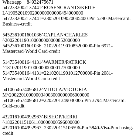
Whatsapp + 84932475671
5472332002137441^ROSENCRANTS/KEITH
L^1905201090200000000000454000000
5472332002137441=230520109020045400-Pin 5290-Mastercard-
Business-credit
5452361001601036^CAPLAN/CHARLES
^2002201190100000000000852000000
5452361001601036=21022011901085200000-Pin 6971-
Mastercard-World Card-credit
5147354001644131^WARNER/PATRICK
^1810201190100000000000127000000
5147354001644131=22102011901012700000-Pin 2081-
Mastercard-World Card-credit
5410654674095812^VITOLA/VICTORIA
M^200220100000034903000000006000000
5410654674095812=2202201349030006-Pin 3794-Mastercard-
Gold-credit
4320161004992967^BISHOP/KERRI
^1802201151061100000000596000000
4320161004992967=230220115106596-Pin 5840-Visa-Purchasing-
credit