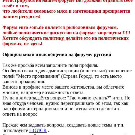
Регистрируясь на нашем форуме Вы должны отдавать себе
отчёт в том,
что любители сомовьего мяса и заготовщики презираются
нашим ресурсом!
Форум euro-som.de является рыболовным форумом,
любые политические дискуссии на форуме запрещены.!!!!!
Хотите обсуждать политику, делайте это на политических
форумах, не здесь!
Официальный язык общения на форуме: русский
Так же просьба всем заполнить поля профиля.
Особенно важно для администрации (и не только) заполнение
полей "Место проживания" (Страна Город), то есть место
вашего проживания.
Вписав в профиле место вашего жительства, вы облегчите
многим, например возможность ответа.
Ну на пример задаётся вопрос: "Где можно купить?" и т.п. Не
зная откуда человек, нужно переспрашивать об этом, так как
наш форум интернационален и не всегда ясно где искать
ответа на вопрос.
Прежде чем задавать вопросы, создавать новые темы и т.п.
используйте
ПОИСК
.