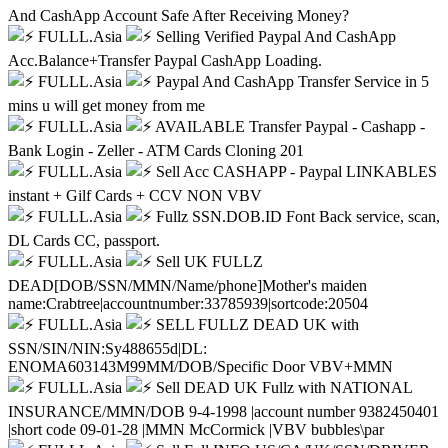
And CashApp Account Safe After Receiving Money?
FULLL.Asia
Selling Verified Paypal And CashApp
Acc.Balance+Transfer Paypal CashApp Loading.
FULLL.Asia
Paypal And CashApp Transfer Service in 5
mins u will get money from me
FULLL.Asia
AVAILABLE Transfer Paypal - Cashapp -
Bank Login - Zeller - ATM Cards Cloning 201
FULLL.Asia
Sell Acc CASHAPP - Paypal LINKABLES
instant + Gilf Cards + CCV NON VBV
FULLL.Asia
Fullz SSN.DOB.ID Font Back service, scan,
DL Cards CC, passport.
FULLL.Asia
Sell UK FULLZ
DEAD[DOB/SSN/MMN/Name/phone]Mother's maiden
name:Crabtree|accountnumber:33785939|sortcode:20504
FULLL.Asia
SELL FULLZ DEAD UK with
SSN/SIN/NIN:Sy488655d|DL:
ENOMA603143M99MM/DOB/Specific Door VBV+MMN
FULLL.Asia
Sell DEAD UK Fullz with NATIONAL
INSURANCE/MMN/DOB 9-4-1998 |account number 9382450401
|short code 09-01-28 |MMN McCormick |VBV bubbles\par