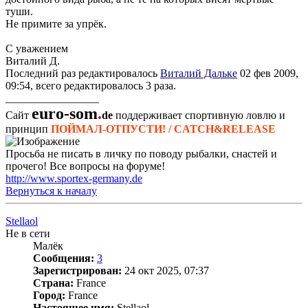
туши.
Не примите за упрёк.
С уважением
Виталий Д.
Последний раз редактировалось
Виталий Дальке
02 фев 2009,
09:54, всего редактировалось 3 раза.
_________________
euro-som
.
Сайт
de
поддерживает спортивную ловлю и
принцип
ПОЙМАЛ-ОТПУСТИ! / CATCH&RELEASE
Просьба не писать в личку по поводу рыбалки, снастей и
прочего! Все вопросы на форуме!
http://www.sportex-germany.de
Вернуться к началу
Stellaol
Не в сети
Малёк
Сообщения:
3
Зарегистрирован:
24 окт 2025, 07:37
Страна:
France
Город:
France
Настоящее имя:
Stellaol