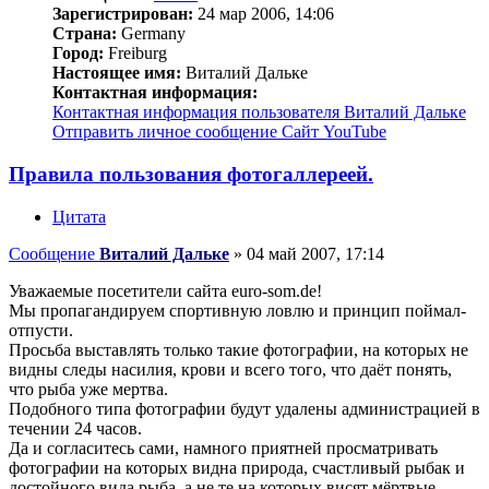
Зарегистрирован:
24 мар 2006, 14:06
Страна:
Germany
Город:
Freiburg
Настоящее имя:
Виталий Дальке
Контактная информация:
Контактная информация пользователя Виталий Дальке
Отправить личное сообщение
Сайт
YouTube
Правила пользования фотогаллереей.
Цитата
Сообщение
Виталий Дальке
»
04 май 2007, 17:14
Уважаемые посетители сайта euro-som.de!
Мы пропагандируем спортивную ловлю и принцип поймал-
отпусти.
Просьба выставлять только такие фотографии, на которых не
видны следы насилия, крови и всего того, что даёт понять,
что рыба уже мертва.
Подобного типа фотографии будут удалены администрацией в
течении 24 часов.
Да и согласитесь сами, намного приятней просматривать
фотографии на которых видна природа, счастливый рыбак и
достойного вида рыба, а не те на которых висят мёртвые