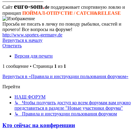
euro-som
.
Сайт
de
поддерживает спортивную ловлю и
принцип
ПОЙМАЛ-ОТПУСТИ! / CATCH&RELEASE
Просьба не писать в личку по поводу рыбалки, снастей и
прочего! Все вопросы на форуме!
http://www.sportex-germany.de
Вернуться к началу
Ответить
Версия для печати
1 сообщение • Страница
1
из
1
Вернуться в «Правила и инструкции пользования форумом»
Перейти
НАШ ФОРУМ
↳ Чтобы получить доступ ко всем форумам вам нужно
представиться в разделе "Новые участники форума"
↳ Правила и инструкции пользования форумом
Кто сейчас на конференции