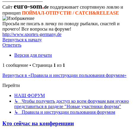
euro-som
.
Сайт
de
поддерживает спортивную ловлю и
принцип
ПОЙМАЛ-ОТПУСТИ! / CATCH&RELEASE
Просьба не писать в личку по поводу рыбалки, снастей и
прочего! Все вопросы на форуме!
http://www.sportex-germany.de
Вернуться к началу
Ответить
Версия для печати
1 сообщение • Страница
1
из
1
Вернуться в «Правила и инструкции пользования форумом»
Перейти
НАШ ФОРУМ
↳ Чтобы получить доступ ко всем форумам вам нужно
представиться в разделе "Новые участники форума"
↳ Правила и инструкции пользования форумом
Кто сейчас на конференции