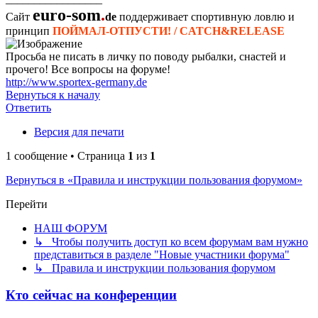
euro-som
.
Сайт
de
поддерживает спортивную ловлю и
принцип
ПОЙМАЛ-ОТПУСТИ! / CATCH&RELEASE
Просьба не писать в личку по поводу рыбалки, снастей и
прочего! Все вопросы на форуме!
http://www.sportex-germany.de
Вернуться к началу
Ответить
Версия для печати
1 сообщение • Страница
1
из
1
Вернуться в «Правила и инструкции пользования форумом»
Перейти
НАШ ФОРУМ
↳ Чтобы получить доступ ко всем форумам вам нужно
представиться в разделе "Новые участники форума"
↳ Правила и инструкции пользования форумом
Кто сейчас на конференции