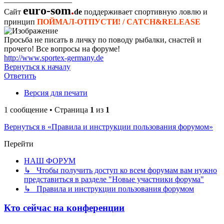
euro-som
.
Сайт
de
поддерживает спортивную ловлю и
принцип
ПОЙМАЛ-ОТПУСТИ! / CATCH&RELEASE
Просьба не писать в личку по поводу рыбалки, снастей и
прочего! Все вопросы на форуме!
http://www.sportex-germany.de
Вернуться к началу
Ответить
Версия для печати
1 сообщение • Страница
1
из
1
Вернуться в «Правила и инструкции пользования форумом»
Перейти
НАШ ФОРУМ
↳ Чтобы получить доступ ко всем форумам вам нужно
представиться в разделе "Новые участники форума"
↳ Правила и инструкции пользования форумом
Кто сейчас на конференции