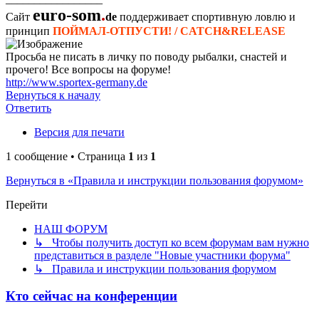
euro-som
.
Сайт
de
поддерживает спортивную ловлю и
принцип
ПОЙМАЛ-ОТПУСТИ! / CATCH&RELEASE
Просьба не писать в личку по поводу рыбалки, снастей и
прочего! Все вопросы на форуме!
http://www.sportex-germany.de
Вернуться к началу
Ответить
Версия для печати
1 сообщение • Страница
1
из
1
Вернуться в «Правила и инструкции пользования форумом»
Перейти
НАШ ФОРУМ
↳ Чтобы получить доступ ко всем форумам вам нужно
представиться в разделе "Новые участники форума"
↳ Правила и инструкции пользования форумом
Кто сейчас на конференции