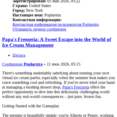
Зарегистрирован:
05 май 2026, 05:22
Страна:
United States
Город:
New York
Настоящее имя:
Poplarstra
Контактная информация:
Контактная информация пользователя Poplarstra
Отправить личное сообщение
Papa's Freezeria: A Sweet Escape into the World of
Ice Cream Management
Цитата
Сообщение
Poplarstra
»
11 июн 2026, 05:15
There's something undeniably satisfying about running your own
virtual ice cream parlor, especially when the summer heat makes you
crave something cool and refreshing. If you've never tried your hand
at managing a bustling dessert shop,
Papa's Freezeria
offers the
perfect opportunity to dive into this deliciously challenging world
without any real-world consequences – just pure, frozen fun.
Getting Started with the Gameplay
The premise is beautifully simple: you're Alberto or Penny, working