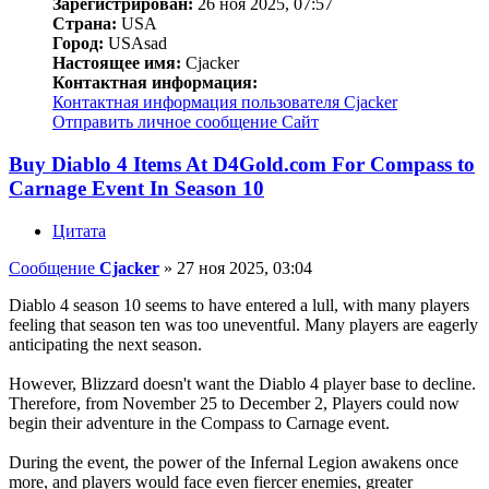
Зарегистрирован:
26 ноя 2025, 07:57
Страна:
USA
Город:
USAsad
Настоящее имя:
Cjacker
Контактная информация:
Контактная информация пользователя Cjacker
Отправить личное сообщение
Сайт
Buy Diablo 4 Items At D4Gold.com For Compass to
Carnage Event In Season 10
Цитата
Сообщение
Cjacker
»
27 ноя 2025, 03:04
Diablo 4 season 10 seems to have entered a lull, with many players
feeling that season ten was too uneventful. Many players are eagerly
anticipating the next season.
However, Blizzard doesn't want the Diablo 4 player base to decline.
Therefore, from November 25 to December 2, Players could now
begin their adventure in the Compass to Carnage event.
During the event, the power of the Infernal Legion awakens once
more, and players would face even fiercer enemies, greater