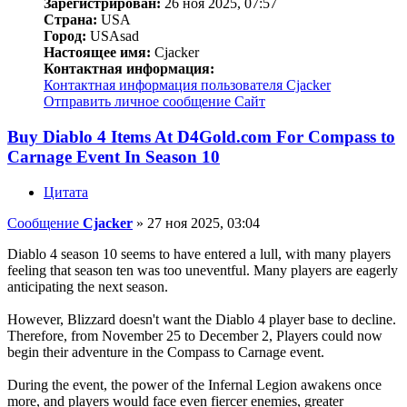
Зарегистрирован:
26 ноя 2025, 07:57
Страна:
USA
Город:
USAsad
Настоящее имя:
Cjacker
Контактная информация:
Контактная информация пользователя Cjacker
Отправить личное сообщение
Сайт
Buy Diablo 4 Items At D4Gold.com For Compass to
Carnage Event In Season 10
Цитата
Сообщение
Cjacker
»
27 ноя 2025, 03:04
Diablo 4 season 10 seems to have entered a lull, with many players
feeling that season ten was too uneventful. Many players are eagerly
anticipating the next season.
However, Blizzard doesn't want the Diablo 4 player base to decline.
Therefore, from November 25 to December 2, Players could now
begin their adventure in the Compass to Carnage event.
During the event, the power of the Infernal Legion awakens once
more, and players would face even fiercer enemies, greater