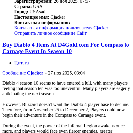
Зарегистрирован:
26 ноя 2025, 07:57
Страна:
USA
Город:
USAsad
Настоящее имя:
Cjacker
Контактная информация:
Контактная информация пользователя Cjacker
Отправить личное сообщение
Сайт
Buy Diablo 4 Items At D4Gold.com For Compass to
Carnage Event In Season 10
Цитата
Сообщение
Cjacker
»
27 ноя 2025, 03:04
Diablo 4 season 10 seems to have entered a lull, with many players
feeling that season ten was too uneventful. Many players are eagerly
anticipating the next season.
However, Blizzard doesn't want the Diablo 4 player base to decline.
Therefore, from November 25 to December 2, Players could now
begin their adventure in the Compass to Carnage event.
During the event, the power of the Infernal Legion awakens once
more, and players would face even fiercer enemies, greater