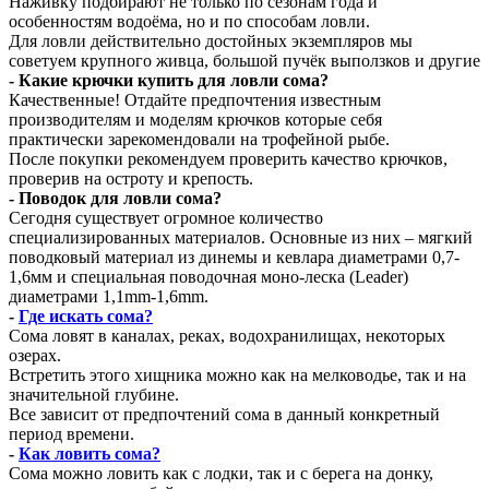
Наживку подбирают не только по сезонам года и
особенностям водоёма, но и по способам ловли.
Для ловли действительно достойных экземпляров мы
советуем крупного живца, большой пучёк выползков и другие
- Какие крючки купить для ловли сома?
Качественные! Отдайте предпочтения известным
производителям и моделям крючков которые себя
практически зарекомендовали на трофейной рыбе.
После покупки рекомендуем проверить качество крючков,
проверив на остроту и крепость.
- Поводок для ловли сома?
Сегодня существует огромное количество
специализированных материалов. Основные из них – мягкий
поводковый материал из динемы и кевлара диаметрами 0,7-
1,6мм и специальная поводочная моно-леска (Leader)
диаметрами 1,1mm-1,6mm.
-
Где искать сома?
Сома ловят в каналах, реках, водохранилищах, некоторых
озерах.
Встретить этого хищника можно как на мелководье, так и на
значительной глубине.
Все зависит от предпочтений сома в данный конкретный
период времени.
-
Как ловить сома?
Сома можно ловить как с лодки, так и с берега на донку,