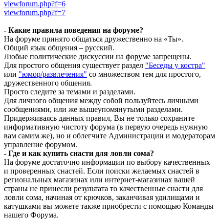
viewforum.php?f=6
viewforum.php?f=7
- Какие правила поведения на форуме?
На форуме принято общаться дружественно на «Ты».
Общий язык общения – русский.
Любые политические дискуссии на форуме запрещены.
Для простого общения существует раздел
"Беседы у костра"
или
"юмор/развлечения"
со множеством тем для простого,
дружественного общения.
Просто следите за темами и разделами.
Для личного общения между собой пользуйтесь личными
сообщениями, или же вышеупомянутыми разделами.
Придерживаясь данных правил, Вы не только сохраните
информативную чистоту форума (в первую очередь нужную
вам самим же), но и облегчите Администрации и модераторам
управление форумом.
- Где и как купить снасти для ловли сома?
На форуме достаточно информации по выбору качественных
и проверенных снастей. Если поиски желаемых снастей в
региональных магазинах или интернет-магазинах вашей
страны не принесли результата то качественные снасти для
ловли сома, начиная от крючков, заканчивая удилищами и
катушками вы можете также приобрести с помощью Команды
нашего Форума.