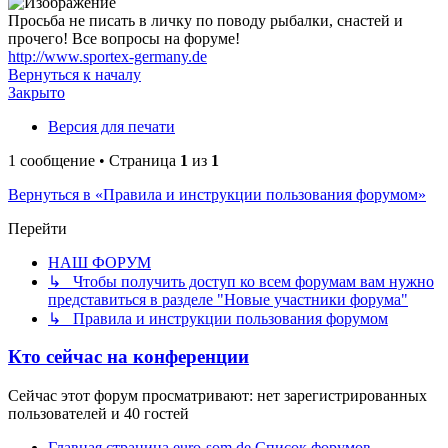
Просьба не писать в личку по поводу рыбалки, снастей и
прочего! Все вопросы на форуме!
http://www.sportex-germany.de
Вернуться к началу
Закрыто
Версия для печати
1 сообщение • Страница
1
из
1
Вернуться в «Правила и инструкции пользования форумом»
Перейти
НАШ ФОРУМ
↳ Чтобы получить доступ ко всем форумам вам нужно
представиться в разделе "Новые участники форума"
↳ Правила и инструкции пользования форумом
Кто сейчас на конференции
Сейчас этот форум просматривают: нет зарегистрированных
пользователей и 40 гостей
Главная страница euro-som.de
Список форумов