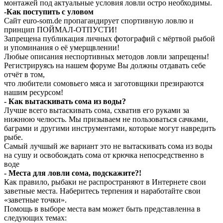
монтажей под актуальные условия ловли остро необходимы.
-Как поступить с уловом
Сайт euro-som.de пропагандирует спортивную ловлю и
принцип ПОЙМАЛ-ОТПУСТИ!
Запрещена публикация личных фотографий с мёртвой рыбой
и упоминания о её умерщвлении!
Любые описания неспортивных методов ловли запрещены!
Регистрируясь на нашем форуме Вы должны отдавать себе
отчёт в том,
что любители сомовьего мяса и заготовщики презираются
нашим ресурсом!
- Как вытаскивать сома из воды?
Лучше всего вытаскивать сома, схватив его руками за
нижнюю челюсть. Мы призываем не пользоваться сачками,
баграми и другими инструментами, которые могут навредить
рыбе.
Самый лучшый же вариант это не вытаскивать сома из воды
на сушу и освобождать сома от крючка непосредственно в
воде
- Места для ловли сома, подскажите?!
Как правило, рыбаки не распространяют в Интернете свои
заветные места. Наберитесь терпения и наработайте свои
«заветные точки».
Помощь в выборе места вам может быть представленна в
следующих темах: