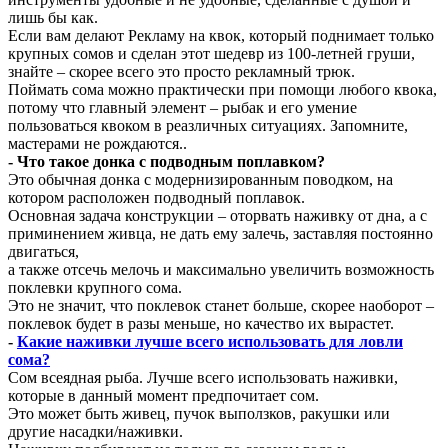
лишь бы как.
Если вам делают Рекламу на квок, который поднимает только
крупных сомов и сделан этот шедевр из 100-летней груши,
знайте – скорее всего это просто рекламный трюк.
Поймать сома можно практически при помощи любого квока,
потому что главный элемент – рыбак и его умение
пользоваться квоком в реазличных ситуациях. Запомните,
мастерами не рождаются..
- Что такое донка с подводным поплавком?
Это обычная донка с модернизированным поводком, на
котором расположен подводный поплавок.
Основная задача конструкции – оторвать наживку от дна, а с
приминением живца, не дать ему залечь, заставляя постоянно
двигаться,
а также отсечь мелочь и максимально увеличить возможность
поклевки крупного сома.
Это не значит, что поклевок станет больше, скорее наоборот –
поклевок будет в разы меньше, но качество их вырастет.
-
Какие наживки лучше всего использовать для ловли
сома?
Сом всеядная рыба. Лучше всего использовать наживки,
которые в данный момент предпочитает сом.
Это может быть живец, пучок выползков, ракушки или
другие насадки/наживки.