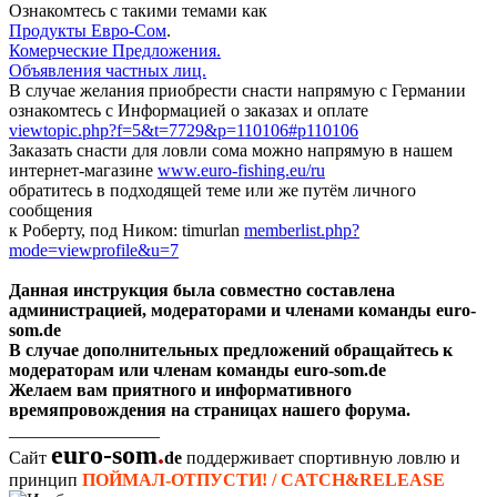
Oзнакомтесь с такими темами как
Продукты Евро-Сом
.
Комерческие Предложения.
Объявления частных лиц.
В случае желания приобрести снасти напрямую с Германии
ознакомтесь с Информацией о заказах и оплате
viewtopic.php?f=5&t=7729&p=110106#p110106
Заказать снасти для ловли сома можно напрямую в нашем
интернет-магазине
www.euro-fishing.eu/ru
обратитесь в подходящей теме или же путём личного
сообщения
к Роберту, под Ником: timurlan
memberlist.php?
mode=viewprofile&u=7
Данная инструкция была совместно составлена
администрацией, модераторами и членами команды euro-
som.de
В случае дополнительных предложений обращайтесь к
модераторам или членам команды euro-som.de
Желаем вам приятного и информативного
времяпровождения на страницах нашего форума.
_________________
euro-som
.
Сайт
de
поддерживает спортивную ловлю и
принцип
ПОЙМАЛ-ОТПУСТИ! / CATCH&RELEASE