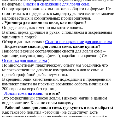
на форуме:
Снасти и снаряжение для ловли сома
О подходящих новинках мы так же сообщаем на форуме. Не
стоит искать и предлагать в кандидатуры неизвестные модели
малоизвестных и сомнительных производителей.
- Удилища для ловли на квок, как выбрать?
Определитесь, как именно вы хотите ловить.
В отвес, держа удилище в руках, с поплавком и закреплёным
удилищем в лодке?
Обзор в данных темах :
Снасти и снаряжение для ловли сома
- Бюджетные снасти для ловли сома, какие купить?
Наиболее важные составляющие снасти для ловли сома –
удилище, катушка, шнур (леска), карабины и крючки. ( См.
Оснастка для ловли сома
)
По многолетнему, практическому опыту мы убедились что
малокачественные дешёвые компромисы в ловле сома и
прочей трофейной рыбы неуместны.
В среднем, один качественный, подходящий и проверенный
комплект снасти на практике возможно собрать начиная от
200 евро и на верх без границ.
-
Ловля сома на квок
, что это?
Это эффективный способ ловли. Никакой магии в данном
виде ловле нет. Квок по силам каждому.
- Рабочий квок для ловли сома, где купить и как выбрать?
Как такового понятия «рабочий» не существует. Есть
инструменты удобные и не удобные, сделанные с душой и