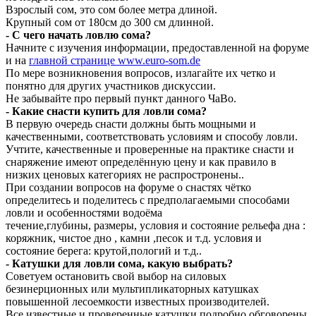
Взрослый сом, это сом более метра длиной.
Крупный сом от 180см до 300 см длинной.
- С чего начать ловлю сома?
Начните с изучения информации, предоставленной на форуме
и на
главной странице www.euro-som.de
По мере возникновения вопросов, излагайте их четко и
понятно для других участников дискуссии.
Не забывайте про первый пункт данного ЧаВо.
- Какие снасти купить для ловли сома?
В первую очередь снасти должны быть мощными и
качественными, соответствовать условиям и способу ловли.
Учтите, качественные и проверенные на практике снасти и
снаряжение имеют определённую цену и как правило в
низких ценовых категориях не распростронены..
При создании вопросов на форуме о снастях чётко
определитесь и поделитесь с предполагаемыми способами
ловли и особенностями водоёма
течение,глубины, размеры, условия и состояние рельефа дна :
коряжник, чистое дно , камни ,песок и т.д. условия и
состояние берега: крутой,пологий и т.д..
- Катушки для ловли сома, какую выбрать?
Советуем остановить свой выбор на силовых
безинерционных или мультипликаторных катушках
повышенной лесоемкости известных производителей.
Все известные и проверенные катушки подробно обговорены