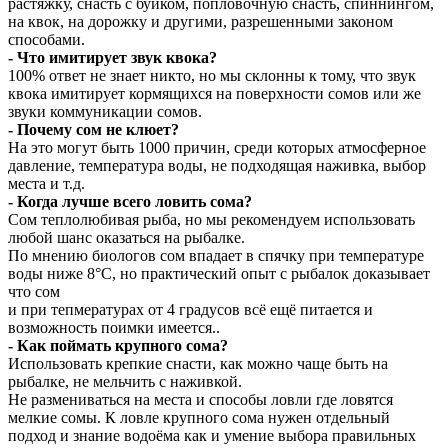
растяжку, снасть с буйком, попловочную снасть, спиннингом,
на квок, на дорожку и другими, разрешенными законом
способами.
- Что имитирует звук квока?
100% ответ не знает никто, но мы склонны к тому, что звук
квока имитирует кормящихся на поверхности сомов или же
звуки коммуникации сомов.
- Почему сом не клюет?
На это могут быть 1000 причин, среди которых атмосферное
давление, температура воды, не подходящая наживка, выбор
места и т.д.
- Когда лучше всего ловить сома?
Сом теплолюбивая рыба, но мы рекомендуем использовать
любой шанс оказаться на рыбалке.
По мнению биологов сом впадает в спячку при температуре
воды ниже 8°С, но практический опыт с рыбалок доказывает
что сом
и при тепмературах от 4 градусов всё ещё питается и
возможность поимки имеется..
- Как поймать крупного сома?
Использовать крепкие снасти, как можно чаще быть на
рыбалке, не мельчить с наживкой.
Не размениваться на места и способы ловли где ловятся
мелкие сомы. К ловле крупного сома нужен отдельный
подход и знание водоёма как и умение выбора правильных