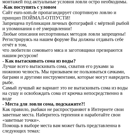
монтажей под актуальные условия ловли остро необходимы.
-Как поступить с уловом
Сайт euro-som.de пропагандирует спортивную ловлю и
принцип ПОЙМАЛ-ОТПУСТИ!
Запрещена публикация личных фотографий с мёртвой рыбой
и упоминания о её умерщвлении!
Любые описания неспортивных методов ловли запрещены!
Регистрируясь на нашем форуме Вы должны отдавать себе
отчёт в том,
что любители сомовьего мяса и заготовщики презираются
нашим ресурсом!
- Как вытаскивать сома из воды?
Лучше всего вытаскивать сома, схватив его руками за
нижнюю челюсть. Мы призываем не пользоваться сачками,
баграми и другими инструментами, которые могут навредить
рыбе.
Самый лучшый же вариант это не вытаскивать сома из воды
на сушу и освобождать сома от крючка непосредственно в
воде
- Места для ловли сома, подскажите?!
Как правило, рыбаки не распространяют в Интернете свои
заветные места. Наберитесь терпения и наработайте свои
«заветные точки».
Помощь в выборе места вам может быть представленна в
следующих темах: