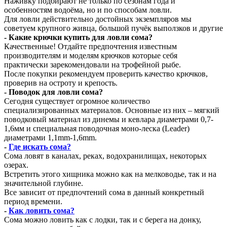
Наживку подбирают не только по сезонам года и
особенностям водоёма, но и по способам ловли.
Для ловли действительно достойных экземпляров мы
советуем крупного живца, большой пучёк выползков и другие
- Какие крючки купить для ловли сома?
Качественные! Отдайте предпочтения известным
производителям и моделям крючков которые себя
практически зарекомендовали на трофейной рыбе.
После покупки рекомендуем проверить качество крючков,
проверив на остроту и крепость.
- Поводок для ловли сома?
Сегодня существует огромное количество
специализированных материалов. Основные из них – мягкий
поводковый материал из динемы и кевлара диаметрами 0,7-
1,6мм и специальная поводочная моно-леска (Leader)
диаметрами 1,1mm-1,6mm.
-
Где искать сома?
Сома ловят в каналах, реках, водохранилищах, некоторых
озерах.
Встретить этого хищника можно как на мелководье, так и на
значительной глубине.
Все зависит от предпочтений сома в данный конкретный
период времени.
-
Как ловить сома?
Сома можно ловить как с лодки, так и с берега на донку,