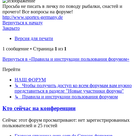
Просьба не писать в личку по поводу рыбалки, снастей и
прочего! Все вопросы на форуме!
http://www.sportex-germany.de
Вернуться к началу
Закрыто
Версия для печати
1 сообщение • Страница
1
из
1
Вернуться в «Правила и инструкции пользования форумом»
Перейти
НАШ ФОРУМ
↳ Чтобы получить доступ ко всем форумам вам нужно
представиться в разделе "Новые участники форума"
↳ Правила и инструкции пользования форумом
Кто сейчас на конференции
Сейчас этот форум просматривают: нет зарегистрированных
пользователей и 25 гостей
Главная страница euro-som.de
Список форумов