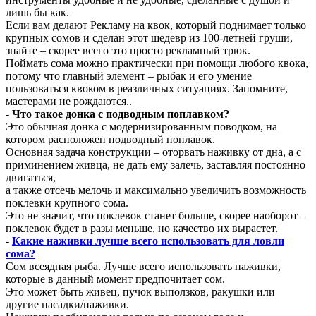
лишь бы как.
Если вам делают Рекламу на квок, который поднимает только
крупных сомов и сделан этот шедевр из 100-летней груши,
знайте – скорее всего это просто рекламный трюк.
Поймать сома можно практически при помощи любого квока,
потому что главный элемент – рыбак и его умение
пользоваться квоком в реазличных ситуациях. Запомните,
мастерами не рождаются..
- Что такое донка с подводным поплавком?
Это обычная донка с модернизированным поводком, на
котором расположен подводный поплавок.
Основная задача конструкции – оторвать наживку от дна, а с
приминением живца, не дать ему залечь, заставляя постоянно
двигаться,
а также отсечь мелочь и максимально увеличить возможность
поклевки крупного сома.
Это не значит, что поклевок станет больше, скорее наоборот –
поклевок будет в разы меньше, но качество их вырастет.
-
Какие наживки лучше всего использовать для ловли
сома?
Сом всеядная рыба. Лучше всего использовать наживки,
которые в данный момент предпочитает сом.
Это может быть живец, пучок выползков, ракушки или
другие насадки/наживки.