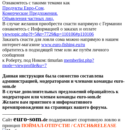
Oзнакомтесь с такими темами как
Продукты Евро-Сом
.
Комерческие Предложения.
Объявления частных лиц.
В случае желания приобрести снасти напрямую с Германии
ознакомтесь с Информацией о заказах и оплате
viewtopic.php?f=5&t=7729&p=110106#p110106
Заказать снасти для ловли сома можно напрямую в нашем
интернет-магазине
www.euro-fishing.eu/ru
обратитесь в подходящей теме или же путём личного
сообщения
к Роберту, под Ником: timurlan
memberlist.php?
mode=viewprofile&u=7
Данная инструкция была совместно составлена
администрацией, модераторами и членами команды euro-
som.de
В случае дополнительных предложений обращайтесь к
модераторам или членам команды euro-som.de
Желаем вам приятного и информативного
времяпровождения на страницах нашего форума.
_________________
euro-som
.
Сайт
de
поддерживает спортивную ловлю и
принцип
ПОЙМАЛ-ОТПУСТИ! / CATCH&RELEASE