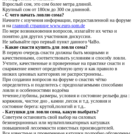
Взрослый сом, это сом более метра длиной.
Крупный сом от 180см до 300 см длинной.
- С чего начать ловлю сома?
Начните с изучения информации, предоставленной на форуме
и на
главной странице www.euro-som.de
По мере возникновения вопросов, излагайте их четко и
понятно для других участников дискуссии.
Не забывайте про первый пункт данного ЧаВо.
- Какие снасти купить для ловли сома?
В первую очередь снасти должны быть мощными и
качественными, соответствовать условиям и способу ловли.
Учтите, качественные и проверенные на практике снасти и
снаряжение имеют определённую цену и как правило в
низких ценовых категориях не распростронены..
При создании вопросов на форуме о снастях чётко
определитесь и поделитесь с предполагаемыми способами
ловли и особенностями водоёма
течение,глубины, размеры, условия и состояние рельефа дна :
коряжник, чистое дно , камни ,песок и т.д. условия и
состояние берега: крутой,пологий и т.д..
- Катушки для ловли сома, какую выбрать?
Советуем остановить свой выбор на силовых
безинерционных или мультипликаторных катушках
повышенной лесоемкости известных производителей.
Все известные и проверенные катушки подробно обговорены