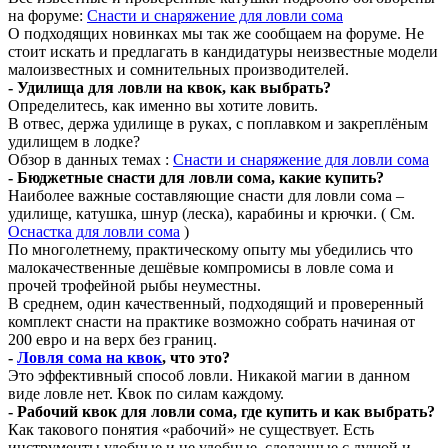
на форуме:
Снасти и снаряжение для ловли сома
О подходящих новинках мы так же сообщаем на форуме. Не
стоит искать и предлагать в кандидатуры неизвестные модели
малоизвестных и сомнительных производителей.
- Удилища для ловли на квок, как выбрать?
Определитесь, как именно вы хотите ловить.
В отвес, держа удилище в руках, с поплавком и закреплёным
удилищем в лодке?
Обзор в данных темах :
Снасти и снаряжение для ловли сома
- Бюджетные снасти для ловли сома, какие купить?
Наиболее важные составляющие снасти для ловли сома –
удилище, катушка, шнур (леска), карабины и крючки. ( См.
Оснастка для ловли сома
)
По многолетнему, практическому опыту мы убедились что
малокачественные дешёвые компромисы в ловле сома и
прочей трофейной рыбы неуместны.
В среднем, один качественный, подходящий и проверенный
комплект снасти на практике возможно собрать начиная от
200 евро и на верх без границ.
-
Ловля сома на квок
, что это?
Это эффективный способ ловли. Никакой магии в данном
виде ловле нет. Квок по силам каждому.
- Рабочий квок для ловли сома, где купить и как выбрать?
Как такового понятия «рабочий» не существует. Есть
инструменты удобные и не удобные, сделанные с душой и