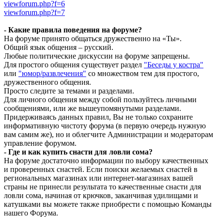
viewforum.php?f=6
viewforum.php?f=7
- Какие правила поведения на форуме?
На форуме принято общаться дружественно на «Ты».
Общий язык общения – русский.
Любые политические дискуссии на форуме запрещены.
Для простого общения существует раздел
"Беседы у костра"
или
"юмор/развлечения"
со множеством тем для простого,
дружественного общения.
Просто следите за темами и разделами.
Для личного общения между собой пользуйтесь личными
сообщениями, или же вышеупомянутыми разделами.
Придерживаясь данных правил, Вы не только сохраните
информативную чистоту форума (в первую очередь нужную
вам самим же), но и облегчите Администрации и модераторам
управление форумом.
- Где и как купить снасти для ловли сома?
На форуме достаточно информации по выбору качественных
и проверенных снастей. Если поиски желаемых снастей в
региональных магазинах или интернет-магазинах вашей
страны не принесли результата то качественные снасти для
ловли сома, начиная от крючков, заканчивая удилищами и
катушками вы можете также приобрести с помощью Команды
нашего Форума.