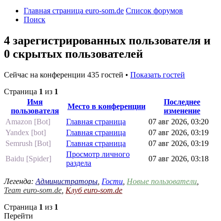
Главная страница euro-som.de
Список форумов
Поиск
4 зарегистрированных пользователя и
0 скрытых пользователей
Сейчас на конференции 435 гостей •
Показать гостей
Страница
1
из
1
Имя
Последнее
Место в конференции
пользователя
изменение
Amazon [Bot]
Главная страница
07 авг 2026, 03:20
Yandex [bot]
Главная страница
07 авг 2026, 03:19
Semrush [Bot]
Главная страница
07 авг 2026, 03:19
Просмотр личного
Baidu [Spider]
07 авг 2026, 03:18
раздела
Легенда:
Администраторы
,
Гости
,
Новые пользователи
,
Team euro-som.de
,
Клуб euro-som.de
Страница
1
из
1
Перейти