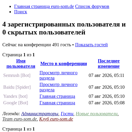
Главная страница euro-som.de
Список форумов
Поиск
4 зарегистрированных пользователя и
0 скрытых пользователей
Сейчас на конференции 491 гость •
Показать гостей
Страница
1
из
1
Имя
Последнее
Место в конференции
пользователя
изменение
Просмотр личного
Semrush [Bot]
07 авг 2026, 05:11
раздела
Просмотр личного
Baidu [Spider]
07 авг 2026, 05:10
раздела
Yandex [bot]
Главная страница
07 авг 2026, 05:10
Google [Bot]
Главная страница
07 авг 2026, 05:08
Легенда:
Администраторы
,
Гости
,
Новые пользователи
,
Team euro-som.de
,
Клуб euro-som.de
Страница
1
из
1