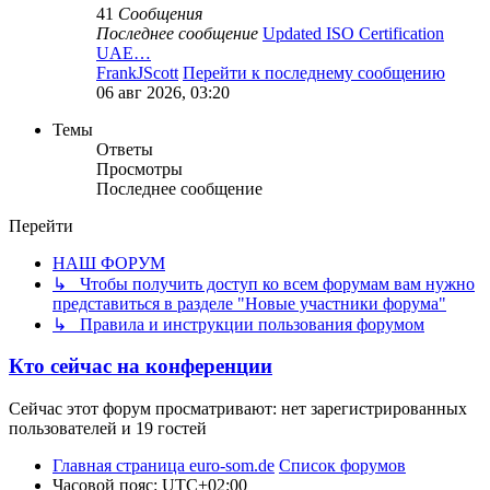
41
Сообщения
Последнее сообщение
Updated ISO Certification
UAE…
FrankJScott
Перейти к последнему сообщению
06 авг 2026, 03:20
Темы
Ответы
Просмотры
Последнее сообщение
Перейти
НАШ ФОРУМ
↳ Чтобы получить доступ ко всем форумам вам нужно
представиться в разделе "Новые участники форума"
↳ Правила и инструкции пользования форумом
Кто сейчас на конференции
Сейчас этот форум просматривают: нет зарегистрированных
пользователей и 19 гостей
Главная страница euro-som.de
Список форумов
Часовой пояс:
UTC+02:00