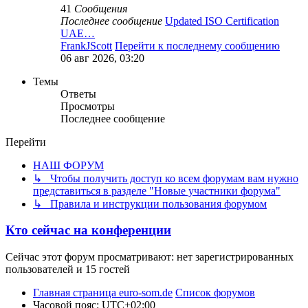
41
Сообщения
Последнее сообщение
Updated ISO Certification
UAE…
FrankJScott
Перейти к последнему сообщению
06 авг 2026, 03:20
Темы
Ответы
Просмотры
Последнее сообщение
Перейти
НАШ ФОРУМ
↳ Чтобы получить доступ ко всем форумам вам нужно
представиться в разделе "Новые участники форума"
↳ Правила и инструкции пользования форумом
Кто сейчас на конференции
Сейчас этот форум просматривают: нет зарегистрированных
пользователей и 15 гостей
Главная страница euro-som.de
Список форумов
Часовой пояс:
UTC+02:00