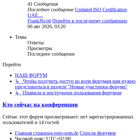
41
Сообщения
Последнее сообщение
Updated ISO Certification
UAE…
FrankJScott
Перейти к последнему сообщению
06 авг 2026, 03:20
Темы
Ответы
Просмотры
Последнее сообщение
Перейти
НАШ ФОРУМ
↳ Чтобы получить доступ ко всем форумам вам нужно
представиться в разделе "Новые участники форума"
↳ Правила и инструкции пользования форумом
Кто сейчас на конференции
Сейчас этот форум просматривают: нет зарегистрированных
пользователей и 14 гостей
Главная страница euro-som.de
Список форумов
Часовой пояс:
UTC+02:00