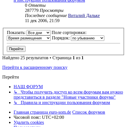
и инструкции пользования форумом
0
Ответы
287779
Просмотры
Последнее сообщение
Виталий Дальке
11 дек 2006, 21:59
Показать:
Поле сортировки:
Порядок:
Найдено 25 результатов • Страница
1
из
1
Перейти к расширенному поиску
Перейти
НАШ ФОРУМ
↳ Чтобы получить доступ ко всем форумам вам нужно
представиться в разделе "Новые участники форума"
↳ Правила и инструкции пользования форумом
Главная страница euro-som.de
Список форумов
Часовой пояс:
UTC+02:00
Удалить cookies