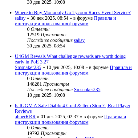
30 дек 2025, 10:08
Where to Buy Monopoly Go Tycoon Races Event Service?
salisy
» 30 дек 2025, 08:54 » в форуме
Правила и
инструкции пользования форумом
0
Ответы
12519
Просмотры
Последнее сообщение
salisy
30 дек 2025, 08:54
U4GM Reveals What challenge rewards are worth doing
early in PoE 3.27
Smsnaker235
» 10 дек 2025, 10:08 » в форуме
Правила и
инструкции пользования форумом
0
Ответы
148281
Просмотры
Последнее сообщение
Smsnaker235
10 дек 2025, 10:08
Is IGGM A Safe Diablo 4 Gold & Item Store? | Real Player
Reviews
abnerRRR
» 01 дек 2025, 02:37 » в форуме
Правила и
инструкции пользования форумом
0
Ответы
19792
Просмотры