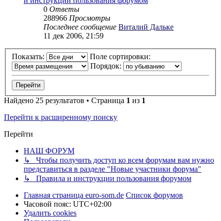
и инструкции пользования форумом
0
Ответы
288966
Просмотры
Последнее сообщение
Виталий Дальке
11 дек 2006, 21:59
Показать:
Поле сортировки:
Порядок:
Найдено 25 результатов • Страница
1
из
1
Перейти к расширенному поиску
Перейти
НАШ ФОРУМ
↳ Чтобы получить доступ ко всем форумам вам нужно
представиться в разделе "Новые участники форума"
↳ Правила и инструкции пользования форумом
Главная страница euro-som.de
Список форумов
Часовой пояс:
UTC+02:00
Удалить cookies