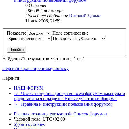
и инструкции пользования форумом
0
Ответы
286608
Просмотры
Последнее сообщение
Виталий Дальке
11 дек 2006, 21:59
Показать:
Поле сортировки:
Порядок:
Найдено 25 результатов • Страница
1
из
1
Перейти к расширенному поиску
Перейти
НАШ ФОРУМ
↳ Чтобы получить доступ ко всем форумам вам нужно
представиться в разделе "Новые участники форума"
↳ Правила и инструкции пользования форумом
Главная страница euro-som.de
Список форумов
Часовой пояс:
UTC+02:00
Удалить cookies