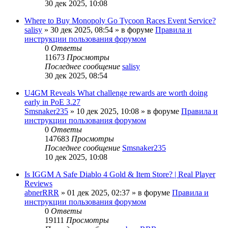
30 дек 2025, 10:08
Where to Buy Monopoly Go Tycoon Races Event Service?
salisy
» 30 дек 2025, 08:54 » в форуме
Правила и
инструкции пользования форумом
0
Ответы
11673
Просмотры
Последнее сообщение
salisy
30 дек 2025, 08:54
U4GM Reveals What challenge rewards are worth doing
early in PoE 3.27
Smsnaker235
» 10 дек 2025, 10:08 » в форуме
Правила и
инструкции пользования форумом
0
Ответы
147683
Просмотры
Последнее сообщение
Smsnaker235
10 дек 2025, 10:08
Is IGGM A Safe Diablo 4 Gold & Item Store? | Real Player
Reviews
abnerRRR
» 01 дек 2025, 02:37 » в форуме
Правила и
инструкции пользования форумом
0
Ответы
19111
Просмотры