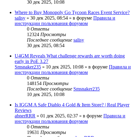
30 дек 2025, 10:08
Where to Buy Monopoly Go Tycoon Races Event Service?
salisy
» 30 дек 2025, 08:54 » в форуме
Правила и
инструкции пользования форумом
0
Ответы
12324
Просмотры
Последнее сообщение
salisy
30 дек 2025, 08:54
U4GM Reveals What challenge rewards are worth doing
early in PoE 3.27
Smsnaker235
» 10 дек 2025, 10:08 » в форуме
Правила и
инструкции пользования форумом
0
Ответы
148154
Просмотры
Последнее сообщение
Smsnaker235
10 дек 2025, 10:08
Is IGGM A Safe Diablo 4 Gold & Item Store? | Real Player
Reviews
abnerRRR
» 01 дек 2025, 02:37 » в форуме
Правила и
инструкции пользования форумом
0
Ответы
19631
Просмотры