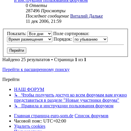
и инструкции пользования форумом
0
Ответы
287496
Просмотры
Последнее сообщение
Виталий Дальке
11 дек 2006, 21:59
Показать:
Поле сортировки:
Порядок:
Найдено 25 результатов • Страница
1
из
1
Перейти к расширенному поиску
Перейти
НАШ ФОРУМ
↳ Чтобы получить доступ ко всем форумам вам нужно
представиться в разделе "Новые участники форума"
↳ Правила и инструкции пользования форумом
Главная страница euro-som.de
Список форумов
Часовой пояс:
UTC+02:00
Удалить cookies