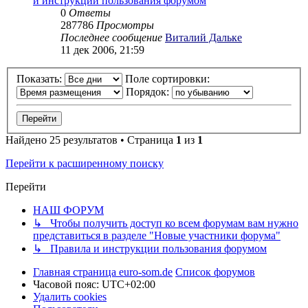
и инструкции пользования форумом
0
Ответы
287786
Просмотры
Последнее сообщение
Виталий Дальке
11 дек 2006, 21:59
Показать:
Поле сортировки:
Порядок:
Найдено 25 результатов • Страница
1
из
1
Перейти к расширенному поиску
Перейти
НАШ ФОРУМ
↳ Чтобы получить доступ ко всем форумам вам нужно
представиться в разделе "Новые участники форума"
↳ Правила и инструкции пользования форумом
Главная страница euro-som.de
Список форумов
Часовой пояс:
UTC+02:00
Удалить cookies