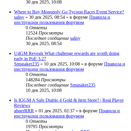
30 дек 2025, 10:08
Where to Buy Monopoly Go Tycoon Races Event Service?
salisy
» 30 дек 2025, 08:54 » в форуме
Правила и
инструкции пользования форумом
0
Ответы
12524
Просмотры
Последнее сообщение
salisy
30 дек 2025, 08:54
U4GM Reveals What challenge rewards are worth doing
early in PoE 3.27
Smsnaker235
» 10 дек 2025, 10:08 » в форуме
Правила и
инструкции пользования форумом
0
Ответы
148284
Просмотры
Последнее сообщение
Smsnaker235
10 дек 2025, 10:08
Is IGGM A Safe Diablo 4 Gold & Item Store? | Real Player
Reviews
abnerRRR
» 01 дек 2025, 02:37 » в форуме
Правила и
инструкции пользования форумом
0
Ответы
19795
Просмотры