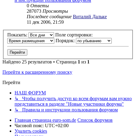
и инструкции пользования форумом
0
Ответы
287073
Просмотры
Последнее сообщение
Виталий Дальке
11 дек 2006, 21:59
Показать:
Поле сортировки:
Порядок:
Найдено 25 результатов • Страница
1
из
1
Перейти к расширенному поиску
Перейти
НАШ ФОРУМ
↳ Чтобы получить доступ ко всем форумам вам нужно
представиться в разделе "Новые участники форума"
↳ Правила и инструкции пользования форумом
Главная страница euro-som.de
Список форумов
Часовой пояс:
UTC+02:00
Удалить cookies