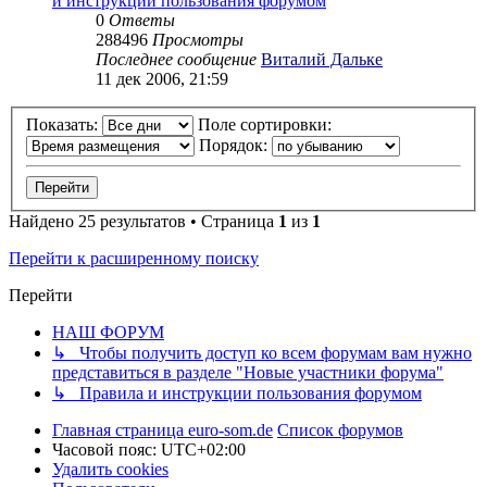
и инструкции пользования форумом
0
Ответы
288496
Просмотры
Последнее сообщение
Виталий Дальке
11 дек 2006, 21:59
Показать:
Поле сортировки:
Порядок:
Найдено 25 результатов • Страница
1
из
1
Перейти к расширенному поиску
Перейти
НАШ ФОРУМ
↳ Чтобы получить доступ ко всем форумам вам нужно
представиться в разделе "Новые участники форума"
↳ Правила и инструкции пользования форумом
Главная страница euro-som.de
Список форумов
Часовой пояс:
UTC+02:00
Удалить cookies