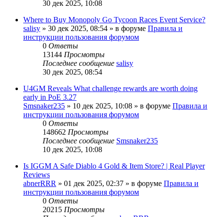
30 дек 2025, 10:08
Where to Buy Monopoly Go Tycoon Races Event Service?
salisy
» 30 дек 2025, 08:54 » в форуме
Правила и
инструкции пользования форумом
0
Ответы
13144
Просмотры
Последнее сообщение
salisy
30 дек 2025, 08:54
U4GM Reveals What challenge rewards are worth doing
early in PoE 3.27
Smsnaker235
» 10 дек 2025, 10:08 » в форуме
Правила и
инструкции пользования форумом
0
Ответы
148662
Просмотры
Последнее сообщение
Smsnaker235
10 дек 2025, 10:08
Is IGGM A Safe Diablo 4 Gold & Item Store? | Real Player
Reviews
abnerRRR
» 01 дек 2025, 02:37 » в форуме
Правила и
инструкции пользования форумом
0
Ответы
20215
Просмотры