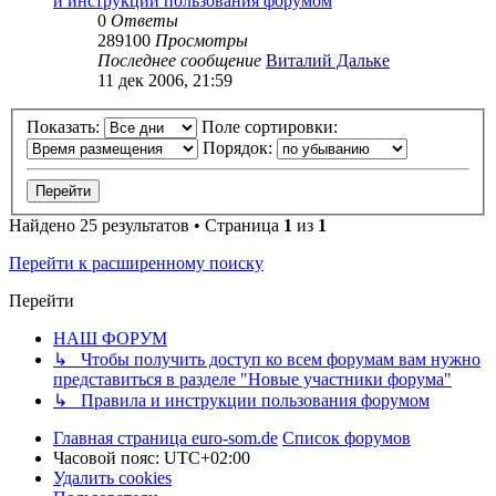
и инструкции пользования форумом
0
Ответы
289100
Просмотры
Последнее сообщение
Виталий Дальке
11 дек 2006, 21:59
Показать:
Поле сортировки:
Порядок:
Найдено 25 результатов • Страница
1
из
1
Перейти к расширенному поиску
Перейти
НАШ ФОРУМ
↳ Чтобы получить доступ ко всем форумам вам нужно
представиться в разделе "Новые участники форума"
↳ Правила и инструкции пользования форумом
Главная страница euro-som.de
Список форумов
Часовой пояс:
UTC+02:00
Удалить cookies