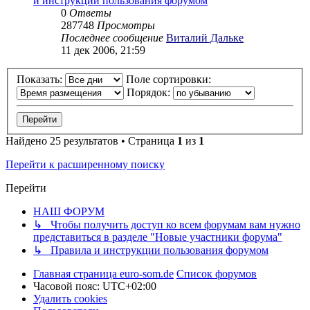
и инструкции пользования форумом
0
Ответы
287748
Просмотры
Последнее сообщение
Виталий Дальке
11 дек 2006, 21:59
Показать:
Поле сортировки:
Порядок:
Найдено 25 результатов • Страница
1
из
1
Перейти к расширенному поиску
Перейти
НАШ ФОРУМ
↳ Чтобы получить доступ ко всем форумам вам нужно
представиться в разделе "Новые участники форума"
↳ Правила и инструкции пользования форумом
Главная страница euro-som.de
Список форумов
Часовой пояс:
UTC+02:00
Удалить cookies