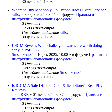
30 дек 2025, 10:08
Where to Buy Monopoly Go Tycoon Races Event Service?
salisy
» 30 дек 2025, 08:54 » в форуме
Правила и
инструкции пользования форумом
0
Ответы
12503
Просмотры
Последнее сообщение
salisy
30 дек 2025, 08:54
U4GM Reveals What challenge rewards are worth doing
early in PoE 3.27
Smsnaker235
» 10 дек 2025, 10:08 » в форуме
Правила и
инструкции пользования форумом
0
Ответы
148274
Просмотры
Последнее сообщение
Smsnaker235
10 дек 2025, 10:08
Is IGGM A Safe Diablo 4 Gold & Item Store? | Real Player
Reviews
abnerRRR
» 01 дек 2025, 02:37 » в форуме
Правила и
инструкции пользования форумом
0
Ответы
19773
Просмотры