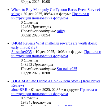
30 дек 2025, 10:08
Where to Buy Monopoly Go Tycoon Races Event Service?
salisy
» 30 дек 2025, 08:54 » в форуме
Правила и
инструкции пользования форумом
0
Ответы
12463
Просмотры
Последнее сообщение
salisy
30 дек 2025, 08:54
U4GM Reveals What challenge rewards are worth doing
early in PoE 3.27
Smsnaker235
» 10 дек 2025, 10:08 » в форуме
Правила и
инструкции пользования форумом
0
Ответы
148252
Просмотры
Последнее сообщение
Smsnaker235
10 дек 2025, 10:08
Is IGGM A Safe Diablo 4 Gold & Item Store? | Real Player
Reviews
abnerRRR
» 01 дек 2025, 02:37 » в форуме
Правила и
инструкции пользования форумом
0
Ответы
19734
Просмотры