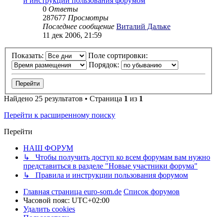
и инструкции пользования форумом
0
Ответы
287677
Просмотры
Последнее сообщение
Виталий Дальке
11 дек 2006, 21:59
Показать:
Поле сортировки:
Порядок:
Найдено 25 результатов • Страница
1
из
1
Перейти к расширенному поиску
Перейти
НАШ ФОРУМ
↳ Чтобы получить доступ ко всем форумам вам нужно
представиться в разделе "Новые участники форума"
↳ Правила и инструкции пользования форумом
Главная страница euro-som.de
Список форумов
Часовой пояс:
UTC+02:00
Удалить cookies