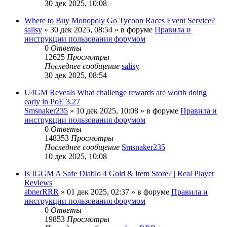
30 дек 2025, 10:08
Where to Buy Monopoly Go Tycoon Races Event Service?
salisy
» 30 дек 2025, 08:54 » в форуме
Правила и
инструкции пользования форумом
0
Ответы
12625
Просмотры
Последнее сообщение
salisy
30 дек 2025, 08:54
U4GM Reveals What challenge rewards are worth doing
early in PoE 3.27
Smsnaker235
» 10 дек 2025, 10:08 » в форуме
Правила и
инструкции пользования форумом
0
Ответы
148353
Просмотры
Последнее сообщение
Smsnaker235
10 дек 2025, 10:08
Is IGGM A Safe Diablo 4 Gold & Item Store? | Real Player
Reviews
abnerRRR
» 01 дек 2025, 02:37 » в форуме
Правила и
инструкции пользования форумом
0
Ответы
19853
Просмотры