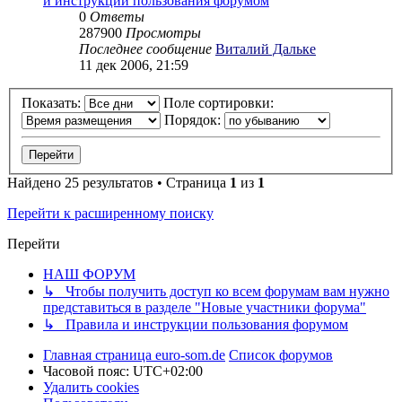
и инструкции пользования форумом
0
Ответы
287900
Просмотры
Последнее сообщение
Виталий Дальке
11 дек 2006, 21:59
Показать:
Поле сортировки:
Порядок:
Найдено 25 результатов • Страница
1
из
1
Перейти к расширенному поиску
Перейти
НАШ ФОРУМ
↳ Чтобы получить доступ ко всем форумам вам нужно
представиться в разделе "Новые участники форума"
↳ Правила и инструкции пользования форумом
Главная страница euro-som.de
Список форумов
Часовой пояс:
UTC+02:00
Удалить cookies