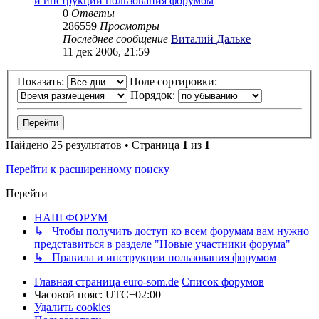
и инструкции пользования форумом
0
Ответы
286559
Просмотры
Последнее сообщение
Виталий Дальке
11 дек 2006, 21:59
Показать:
Поле сортировки:
Порядок:
Найдено 25 результатов • Страница
1
из
1
Перейти к расширенному поиску
Перейти
НАШ ФОРУМ
↳ Чтобы получить доступ ко всем форумам вам нужно
представиться в разделе "Новые участники форума"
↳ Правила и инструкции пользования форумом
Главная страница euro-som.de
Список форумов
Часовой пояс:
UTC+02:00
Удалить cookies