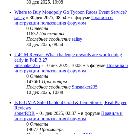
30 дек 2025, 10:08
Where to Buy Monopoly Go Tycoon Races Event Service?
salisy
» 30 дек 2025, 08:54 » в форуме
Правила и
инструкции пользования форумом
0
Ответы
11632
Просмотры
Последнее сообщение
salisy
30 дек 2025, 08:54
U4GM Reveals What challenge rewards are worth doing
early in PoE 3.27
Smsnaker235
» 10 дек 2025, 10:08 » в форуме
Правила и
инструкции пользования форумом
0
Ответы
147661
Просмотры
Последнее сообщение
Smsnaker235
10 дек 2025, 10:08
Is IGGM A Safe Diablo 4 Gold & Item Store? | Real Player
Reviews
abnerRRR
» 01 дек 2025, 02:37 » в форуме
Правила и
инструкции пользования форумом
0
Ответы
19077
Просмотры