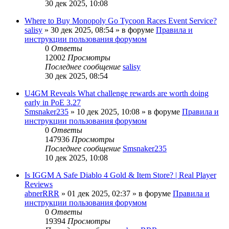
30 дек 2025, 10:08
Where to Buy Monopoly Go Tycoon Races Event Service?
salisy
» 30 дек 2025, 08:54 » в форуме
Правила и
инструкции пользования форумом
0
Ответы
12002
Просмотры
Последнее сообщение
salisy
30 дек 2025, 08:54
U4GM Reveals What challenge rewards are worth doing
early in PoE 3.27
Smsnaker235
» 10 дек 2025, 10:08 » в форуме
Правила и
инструкции пользования форумом
0
Ответы
147936
Просмотры
Последнее сообщение
Smsnaker235
10 дек 2025, 10:08
Is IGGM A Safe Diablo 4 Gold & Item Store? | Real Player
Reviews
abnerRRR
» 01 дек 2025, 02:37 » в форуме
Правила и
инструкции пользования форумом
0
Ответы
19394
Просмотры