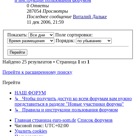
и инструкции пользования форумом
0
Ответы
287054
Просмотры
Последнее сообщение
Виталий Дальке
11 дек 2006, 21:59
Показать:
Поле сортировки:
Порядок:
Найдено 25 результатов • Страница
1
из
1
Перейти к расширенному поиску
Перейти
НАШ ФОРУМ
↳ Чтобы получить доступ ко всем форумам вам нужно
представиться в разделе "Новые участники форума"
↳ Правила и инструкции пользования форумом
Главная страница euro-som.de
Список форумов
Часовой пояс:
UTC+02:00
Удалить cookies