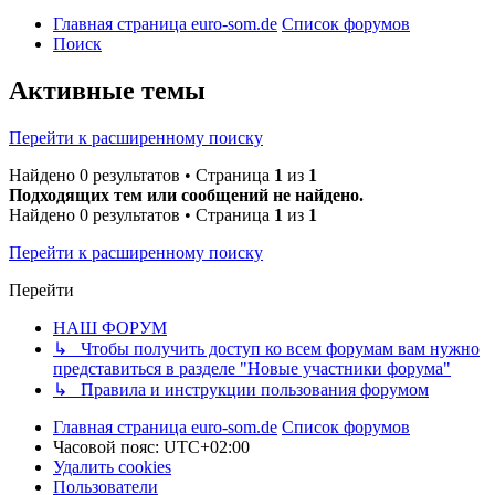
Главная страница euro-som.de
Список форумов
Поиск
Активные темы
Перейти к расширенному поиску
Найдено 0 результатов • Страница
1
из
1
Подходящих тем или сообщений не найдено.
Найдено 0 результатов • Страница
1
из
1
Перейти к расширенному поиску
Перейти
НАШ ФОРУМ
↳ Чтобы получить доступ ко всем форумам вам нужно
представиться в разделе "Новые участники форума"
↳ Правила и инструкции пользования форумом
Главная страница euro-som.de
Список форумов
Часовой пояс:
UTC+02:00
Удалить cookies
Пользователи