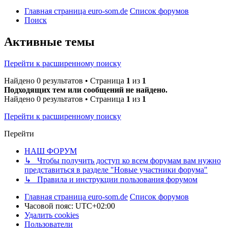
Главная страница euro-som.de
Список форумов
Поиск
Активные темы
Перейти к расширенному поиску
Найдено 0 результатов • Страница
1
из
1
Подходящих тем или сообщений не найдено.
Найдено 0 результатов • Страница
1
из
1
Перейти к расширенному поиску
Перейти
НАШ ФОРУМ
↳ Чтобы получить доступ ко всем форумам вам нужно
представиться в разделе "Новые участники форума"
↳ Правила и инструкции пользования форумом
Главная страница euro-som.de
Список форумов
Часовой пояс:
UTC+02:00
Удалить cookies
Пользователи