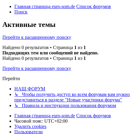
Главная страница euro-som.de
Список форумов
Поиск
Активные темы
Перейти к расширенному поиску
Найдено 0 результатов • Страница
1
из
1
Подходящих тем или сообщений не найдено.
Найдено 0 результатов • Страница
1
из
1
Перейти к расширенному поиску
Перейти
НАШ ФОРУМ
↳ Чтобы получить доступ ко всем форумам вам нужно
представиться в разделе "Новые участники форума"
↳ Правила и инструкции пользования форумом
Главная страница euro-som.de
Список форумов
Часовой пояс:
UTC+02:00
Удалить cookies
Пользователи