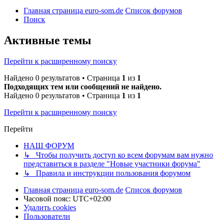
Главная страница euro-som.de
Список форумов
Поиск
Активные темы
Перейти к расширенному поиску
Найдено 0 результатов • Страница
1
из
1
Подходящих тем или сообщений не найдено.
Найдено 0 результатов • Страница
1
из
1
Перейти к расширенному поиску
Перейти
НАШ ФОРУМ
↳ Чтобы получить доступ ко всем форумам вам нужно
представиться в разделе "Новые участники форума"
↳ Правила и инструкции пользования форумом
Главная страница euro-som.de
Список форумов
Часовой пояс:
UTC+02:00
Удалить cookies
Пользователи