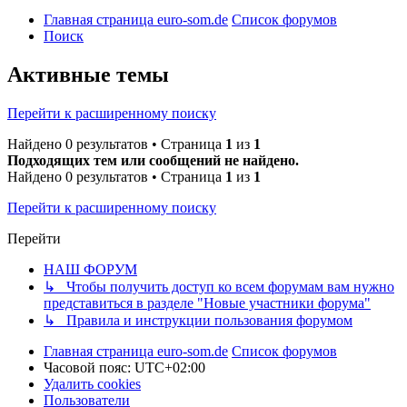
Главная страница euro-som.de
Список форумов
Поиск
Активные темы
Перейти к расширенному поиску
Найдено 0 результатов • Страница
1
из
1
Подходящих тем или сообщений не найдено.
Найдено 0 результатов • Страница
1
из
1
Перейти к расширенному поиску
Перейти
НАШ ФОРУМ
↳ Чтобы получить доступ ко всем форумам вам нужно
представиться в разделе "Новые участники форума"
↳ Правила и инструкции пользования форумом
Главная страница euro-som.de
Список форумов
Часовой пояс:
UTC+02:00
Удалить cookies
Пользователи