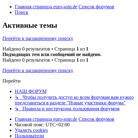
Главная страница euro-som.de
Список форумов
Поиск
Активные темы
Перейти к расширенному поиску
Найдено 0 результатов • Страница
1
из
1
Подходящих тем или сообщений не найдено.
Найдено 0 результатов • Страница
1
из
1
Перейти к расширенному поиску
Перейти
НАШ ФОРУМ
↳ Чтобы получить доступ ко всем форумам вам нужно
представиться в разделе "Новые участники форума"
↳ Правила и инструкции пользования форумом
Главная страница euro-som.de
Список форумов
Часовой пояс:
UTC+02:00
Удалить cookies
Пользователи