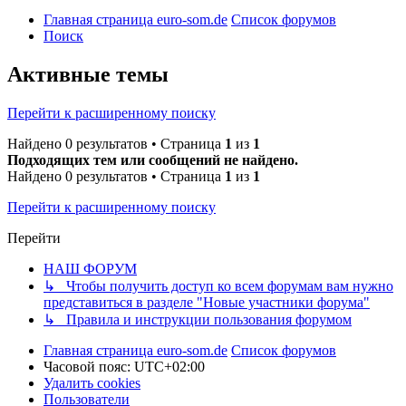
Главная страница euro-som.de
Список форумов
Поиск
Активные темы
Перейти к расширенному поиску
Найдено 0 результатов • Страница
1
из
1
Подходящих тем или сообщений не найдено.
Найдено 0 результатов • Страница
1
из
1
Перейти к расширенному поиску
Перейти
НАШ ФОРУМ
↳ Чтобы получить доступ ко всем форумам вам нужно
представиться в разделе "Новые участники форума"
↳ Правила и инструкции пользования форумом
Главная страница euro-som.de
Список форумов
Часовой пояс:
UTC+02:00
Удалить cookies
Пользователи