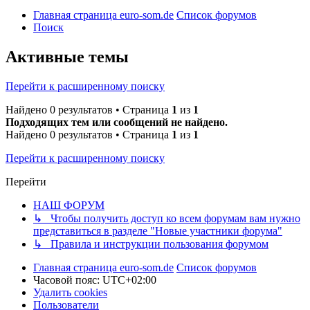
Главная страница euro-som.de
Список форумов
Поиск
Активные темы
Перейти к расширенному поиску
Найдено 0 результатов • Страница
1
из
1
Подходящих тем или сообщений не найдено.
Найдено 0 результатов • Страница
1
из
1
Перейти к расширенному поиску
Перейти
НАШ ФОРУМ
↳ Чтобы получить доступ ко всем форумам вам нужно
представиться в разделе "Новые участники форума"
↳ Правила и инструкции пользования форумом
Главная страница euro-som.de
Список форумов
Часовой пояс:
UTC+02:00
Удалить cookies
Пользователи