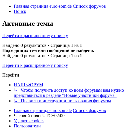
Главная страница euro-som.de
Список форумов
Поиск
Активные темы
Перейти к расширенному поиску
Найдено 0 результатов • Страница
1
из
1
Подходящих тем или сообщений не найдено.
Найдено 0 результатов • Страница
1
из
1
Перейти к расширенному поиску
Перейти
НАШ ФОРУМ
↳ Чтобы получить доступ ко всем форумам вам нужно
представиться в разделе "Новые участники форума"
↳ Правила и инструкции пользования форумом
Главная страница euro-som.de
Список форумов
Часовой пояс:
UTC+02:00
Удалить cookies
Пользователи