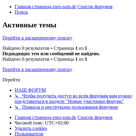
Главная страница euro-som.de
Список форумов
Поиск
Активные темы
Перейти к расширенному поиску
Найдено 0 результатов • Страница
1
из
1
Подходящих тем или сообщений не найдено.
Найдено 0 результатов • Страница
1
из
1
Перейти к расширенному поиску
Перейти
НАШ ФОРУМ
↳ Чтобы получить доступ ко всем форумам вам нужно
представиться в разделе "Новые участники форума"
↳ Правила и инструкции пользования форумом
Главная страница euro-som.de
Список форумов
Часовой пояс:
UTC+02:00
Удалить cookies
Пользователи