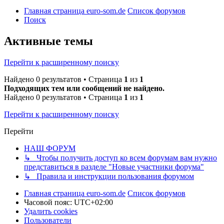
Главная страница euro-som.de
Список форумов
Поиск
Активные темы
Перейти к расширенному поиску
Найдено 0 результатов • Страница
1
из
1
Подходящих тем или сообщений не найдено.
Найдено 0 результатов • Страница
1
из
1
Перейти к расширенному поиску
Перейти
НАШ ФОРУМ
↳ Чтобы получить доступ ко всем форумам вам нужно
представиться в разделе "Новые участники форума"
↳ Правила и инструкции пользования форумом
Главная страница euro-som.de
Список форумов
Часовой пояс:
UTC+02:00
Удалить cookies
Пользователи