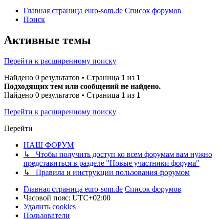
Главная страница euro-som.de
Список форумов
Поиск
Активные темы
Перейти к расширенному поиску
Найдено 0 результатов • Страница
1
из
1
Подходящих тем или сообщений не найдено.
Найдено 0 результатов • Страница
1
из
1
Перейти к расширенному поиску
Перейти
НАШ ФОРУМ
↳ Чтобы получить доступ ко всем форумам вам нужно
представиться в разделе "Новые участники форума"
↳ Правила и инструкции пользования форумом
Главная страница euro-som.de
Список форумов
Часовой пояс:
UTC+02:00
Удалить cookies
Пользователи