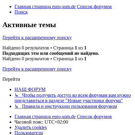
Главная страница euro-som.de
Список форумов
Поиск
Активные темы
Перейти к расширенному поиску
Найдено 0 результатов • Страница
1
из
1
Подходящих тем или сообщений не найдено.
Найдено 0 результатов • Страница
1
из
1
Перейти к расширенному поиску
Перейти
НАШ ФОРУМ
↳ Чтобы получить доступ ко всем форумам вам нужно
представиться в разделе "Новые участники форума"
↳ Правила и инструкции пользования форумом
Главная страница euro-som.de
Список форумов
Часовой пояс:
UTC+02:00
Удалить cookies
Пользователи