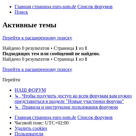
Главная страница euro-som.de
Список форумов
Поиск
Активные темы
Перейти к расширенному поиску
Найдено 0 результатов • Страница
1
из
1
Подходящих тем или сообщений не найдено.
Найдено 0 результатов • Страница
1
из
1
Перейти к расширенному поиску
Перейти
НАШ ФОРУМ
↳ Чтобы получить доступ ко всем форумам вам нужно
представиться в разделе "Новые участники форума"
↳ Правила и инструкции пользования форумом
Главная страница euro-som.de
Список форумов
Часовой пояс:
UTC+02:00
Удалить cookies
Пользователи