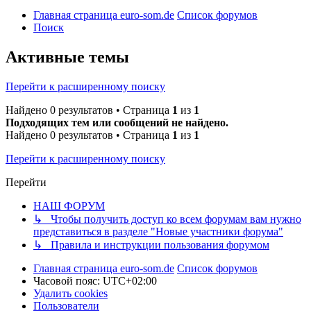
Главная страница euro-som.de
Список форумов
Поиск
Активные темы
Перейти к расширенному поиску
Найдено 0 результатов • Страница
1
из
1
Подходящих тем или сообщений не найдено.
Найдено 0 результатов • Страница
1
из
1
Перейти к расширенному поиску
Перейти
НАШ ФОРУМ
↳ Чтобы получить доступ ко всем форумам вам нужно
представиться в разделе "Новые участники форума"
↳ Правила и инструкции пользования форумом
Главная страница euro-som.de
Список форумов
Часовой пояс:
UTC+02:00
Удалить cookies
Пользователи