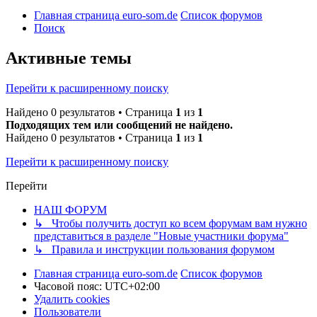
Главная страница euro-som.de
Список форумов
Поиск
Активные темы
Перейти к расширенному поиску
Найдено 0 результатов • Страница
1
из
1
Подходящих тем или сообщений не найдено.
Найдено 0 результатов • Страница
1
из
1
Перейти к расширенному поиску
Перейти
НАШ ФОРУМ
↳ Чтобы получить доступ ко всем форумам вам нужно
представиться в разделе "Новые участники форума"
↳ Правила и инструкции пользования форумом
Главная страница euro-som.de
Список форумов
Часовой пояс:
UTC+02:00
Удалить cookies
Пользователи