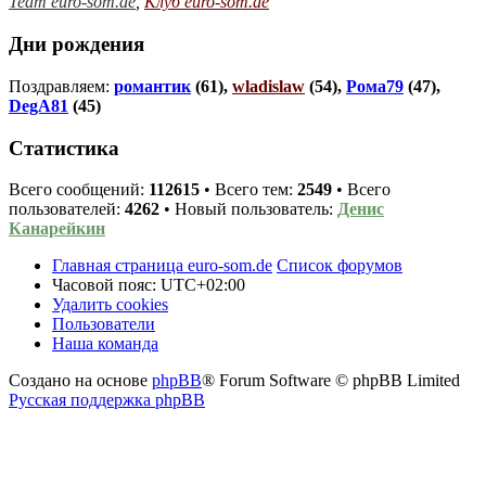
Team euro-som.de
,
Клуб euro-som.de
Дни рождения
Поздравляем:
романтик
(61),
wladislaw
(54),
Рома79
(47),
DegA81
(45)
Статистика
Всего сообщений:
112615
• Всего тем:
2549
• Всего
пользователей:
4262
• Новый пользователь:
Денис
Канарейкин
Главная страница euro-som.de
Список форумов
Часовой пояс:
UTC+02:00
Удалить cookies
Пользователи
Наша команда
Создано на основе
phpBB
® Forum Software © phpBB Limited
Русская поддержка phpBB